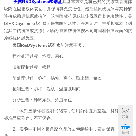
美国R&DSystems试剂盒
其基本方法是将已知的抗原或者抗体
吸附在固相载体表面，并保持其免疫活性。然后抗原或抗体与某种酶
连接成酶标抗原或抗体，这种酶标抗原或抗体既保留其免疫活性，美
国R&DSystems试剂盒又保留酶的活性。在测定时，把受检标本（测
定其中的抗体或抗原）和酶标抗原或抗体按不同与固相载体表面的抗
原或抗体起反应。
美国R&DSystems试剂盒
的注意事项：
样本处理过程：均质、离心
溶液配制过程：稀释
前处理过程：称样、涡动、离心、取上清、氮吹
检测过程：加样、洗板、温度及时间
分析过程：稀释系数、浓度单位
1、试剂应按标签说明书储存，使用前恢复到室温。稀稀过后的
联系
标准品应丢弃，不可保存。
2、实验中不用的板条应立即放回包装袋中，密封保存，以免变
顶部