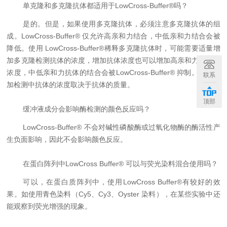
单克隆和多克隆抗体都适用于
LowCross-Buffer®
吗？
是的。但是，如果使用多克隆抗体，必须注意多克隆抗体的组
成。
LowCross-Buffer®
仅允许高亲和力结合，中低亲和力结合会被
降低。使用
LowCross-Buffer®
稀释多克隆抗体时，可能需要适量增
加多克隆检测抗体的浓度，增加抗体浓度也可以增加高亲和力抗体的
浓度，中低亲和力抗体的结合会被
LowCross-Buffer®
抑制。是否增
联系
加检测中抗体的浓度取决于抗体的质量。
顶部
缓冲液成分会影响酶检测的颜色反应吗？
LowCross-Buffer®
不会对碱性磷酸酶或过氧化物酶的酶活性产
生负面影响，因此不会影响颜色反应。
在蛋白阵列中
LowCross Buffer®
可以与荧光染料混合使用吗？
可以，在蛋白质阵列中，使用
LowCross Buffer®
有较好的效
果。如使用青色染料（
Cy5
、
Cy3
、
Oyster
染料），在某些实验中还
能观察到荧光增强的现象。