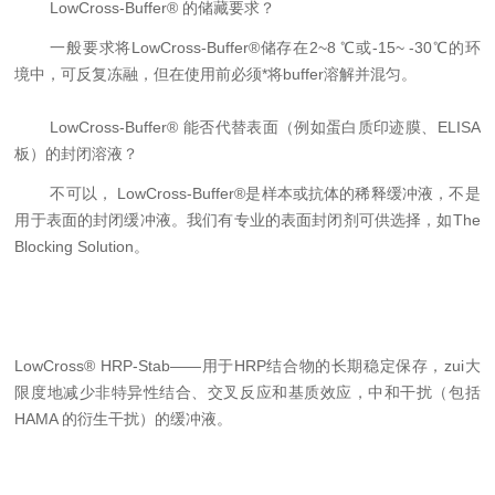
LowCross-Buffer®
的储藏要求？
一般要求将
LowCross-Buffer®
储存在
2~8 ℃
或
-15~ -30℃
的环
境中，
可反复冻融，但在使用前必须*将
buffer
溶解并混匀。
LowCross-Buffer®
能否代替表面（例如蛋白质印迹膜、
ELISA
板）的封闭溶液？
不可以，
LowCross-Buffer®
是样本或抗体的稀释缓冲液，不是
用于表面的封闭缓冲液。我们有专业的表面封闭剂可供选择，如
The
Blocking Solution
。
LowCross® HRP-Stab
——用于
HRP
结合物的长期稳定保存，zui大
限度地减少非特异性结合、交叉反应和基质效应，中和干扰（包括
HAMA
的衍生干扰）的缓冲液。