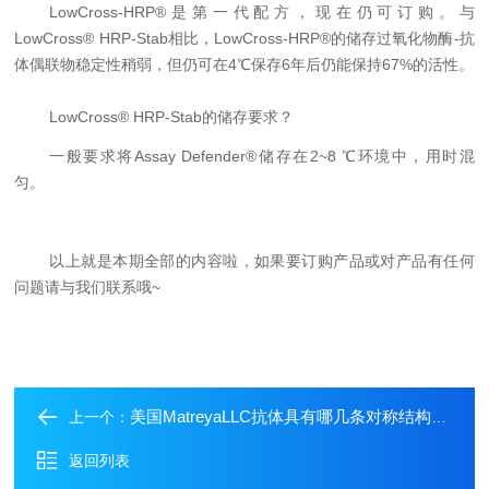
LowCross-HRP®
是第一代配方，现在仍可订购。与
LowCross® HRP-Stab
相比，
LowCross-HRP®
的储存过氧化物酶
-
抗
体偶联物稳定性稍弱，但仍可在
4℃
保存
6
年后仍能保持
67%
的活性。
LowCross® HRP-Stab
的储存要求？
一般要求将
Assay Defender®
储存在
2~8 ℃
环境中，用时混
匀。
以上就是本期全部的内容啦，如果要订购产品或对产品有任何
问题请与我们联系哦
~
美国MatreyaLLC抗体具有哪几条对称结构呢？
上一个：
返回列表