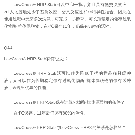
LowCross® HRP-Stab
可以中和干扰，并且具有低交叉效应，
zui大限度地减少了基质效应、交叉反应性和非特异性结合。因此在
使用过程中无需多次洗涤，可完成一步孵育。可长期稳定的储存过氧
化物酶
-
抗体偶联物，在
4℃
保存
11
年，仍保有
88%
的活性。
Q&A
LowCross® HRP-Stab
有何*之处？
LowCross® HRP-Stab
既可以作为降低干扰的样品稀释缓冲
液，又可以作为长期稳定储存过氧化物酶
-
抗体偶联物
的储存缓冲
液，表现出优异的性能。
LowCross® HRP-Stab
保存过氧化物酶
-
抗体偶联物的条件？
在
4℃
保存，
11
年后仍保有
88%
的活性。
LowCross® HRP-Stab
与
LowCross-HRP®
的关系是怎样的？