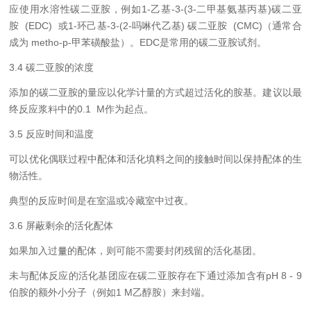
应使用水溶性碳二亚胺，例如
1‑
乙基
‑3‑(3‑
二甲基氨基丙基
)
碳二亚
胺
(EDC)
或
1‑
环己基
‑3‑(2‑
吗啉代乙基
)
碳二亚胺
(CMC)
（通常合
成为
metho‑p‑
甲苯磺酸盐）。
EDC
是常用的碳二亚胺试剂。
3.4
碳二亚胺的浓度
添加的碳二亚胺的
量
应以化学计
量
的方式超过活化的胺基。建议以最
终反应浆料中的
0.1 M
作为起点。
3.5
反应时间和温度
可以优化偶联过程中配体和活化填料之间的接触时间以保持配体的生
物活性。
典型的反应时间是在室温或冷藏室中过夜。
3.6
屏蔽剩余的活化配体
如果加入过量的配体，则可能不需要封闭残留的活化基团。
未与配体反应的活化基团应在碳二亚胺存在下通过添加含有
pH 8 - 9
伯胺的额外小分子（例如
1 M
乙醇胺）来封端。