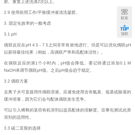
胶。
重复上述洗涤
2
次以上。
2.
9
使用前用工作
/
平衡缓冲液清洗凝胶。
联系
3.
固定化效率的一般考虑
3.1 pH
顶部
偶联反应
在
pH
4.5 - 7.5
之间非常有效地进行。但是可以优化偶联
pH
以获得最佳结果（例如，高偶联产率和高配体活性）。
在
偶联反应的第
1
个小时内，
pH
值会降低。要记得通过添加
0.1 M
NaOH
来调节偶联
pH
值。之后
pH
值会趋于稳定。
3.2
偶联方案
去离子水可直接用作偶联溶液。应避免使用含有氨基、巯基或羧基的
缓冲溶液，因为它们会与配体偶联发生竞争。
可以引入稀释的某些有机溶剂以提高配体的溶解度。应事先测试此类
溶剂的适用性。
3.3
碳二亚胺的选择