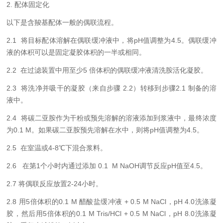
2.
配体固定化
以下是
含羧基配体
一般的偶联
流程
。
2.1
将目标配体溶解在偶联缓冲液中，
将
pH
值调整为
4.5
。偶联缓冲
液的体积可以
是
固定凝胶体积
的
一半
或相同
。
2.2
在过滤装置中用至少
5
倍体积的偶联缓冲液清洗
胺
活化凝胶。
2.3
将洗净并吸干的凝胶（来自步骤
2.2
）转移到步骤
2.1
制备的溶
液中。
2.4
将
碳二亚胺作为干粉或预先溶解的溶
液
添加到浆液中，最终浓度
为
0.1 M
。如果碳二亚胺预先溶解在水中，则将
pH
值调整为
4.5
。
2.5
在室温或
4-8
℃下混合浆料
。
2.6
在第
1
个小时内通过添加
0.1 M
NaOH
调节反应
pH
值至
4.5
。
2.7
将偶联反应放置
2-24
小时
。
2.
8
用
5
倍体积的
0.1 M
醋酸盐缓冲液
+
0.5
M NaCl
，
pH
4
.0
洗涤凝
胶，然后用
5
倍体积的
0.1 M
Tris/HCl
+
0.5
M NaCl
，
pH
8
.0
洗涤凝