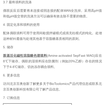
3.7
最终填料的洗涤
偶联反应后需要将未连接或弱连接的配体WAN全洗掉。采用高
pH
值
和低
pH
值交替的洗涤方法可以确保有效去除不需要的物质。
4.
固定化亲和填料的使用
配体偶联填料可用于使用间歇搅拌罐模式或填充柱模式的纯化。处理
这种材料遵循与处理其他基于琼脂糖基质相同的原则。
5.
储存
胺基活化磁性琼脂糖色谱填料
(
A
mine
-activated SepFast
MAG)
应在
8
℃下储存。偶联的湿填料应在防菌剂（例如
20%
乙醇）存在的情况
下于
4-8
℃储存。切勿冻存耦合填料。
6.
更多信息
访问
北京百奥创新
了解更多关于
BioToolomics
产品代理信息或联系北
京百奥创新科技有限公司了解产品信息。
7.
订购信息