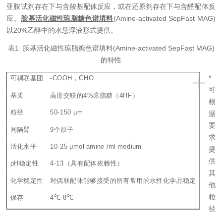
亚胺试剂存在下与含羧基配体反应，或在还原剂存在下与含醛配体反
应。
胺基活化磁性琼脂糖色谱填料
(
A
mine
-activated SepFast
MAG)
以
20%
乙醇中的水悬浮液形式提供。
表
1
胺基活化磁性琼脂糖色谱填料
(
A
mine
-activated SepFast
MAG)
的特性
+
*
可耦联基团
-COOH
，
CHO
可
基质
高度交联的
4%
琼脂糖（
4HF
）
根
粒径
50-150
μm
据
要
间隔臂
9
个原子
求
活化水平
10-2
5 μmol a
mine
/ml medium
提
供
pH
稳定性
4-13
（具有配体依赖性）
其
化学稳定性
对
偶联配体能够接受的所有常用的水性化学品稳定
他
粒
保存
4
℃
-8
℃
径