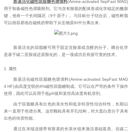
胺基活化磁性琼脂糖色谱填料
(
A
mine
-activated SepFast
MAG)
用于制备磁性色谱吸附剂。它与含有羧基的配体形成化学稳定的酰胺
键，他有一个长间隔区（
9
个原子）。与目标分子结合后，磁性树脂
可以很容易地在磁铁的帮助下从生物原料中分离出来。
胺基
活化
的
琼脂糖
可用于固定含羧基或含醛的分子。耦合化学
是基于碳二亚胺或还原胺化的，是
一
项
成功且有据可查的技术。
1.
属性
胺基活化磁性琼脂糖色谱填料
(
Amine
-activated SepFast
MAG
4 HF)
由高度交联的
4%
磁性
琼脂糖
制成
。它
可以在严苛的条件下操作
使用，因此可以应用于低
pH
值和某些高浓度有机溶剂。
由于琼脂糖具有出色的亲水性和低非特异性结合特性，长期以
来一直用于色谱分离。这些颗粒具有开孔结构，对
大蛋白质
分子具有
出色的传质性能。
通过在末端连接带有胺基的长亲水链来激活基础基质。
在碳二