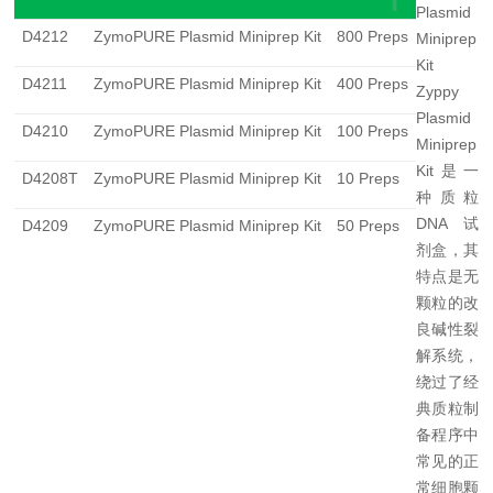
Plasmid
D4212
ZymoPURE Plasmid Miniprep Kit
800 Preps
Miniprep
Kit
D4211
ZymoPURE Plasmid Miniprep Kit
400 Preps
Zyppy
Plasmid
D4210
ZymoPURE Plasmid Miniprep Kit
100 Preps
Miniprep
Kit
是一
D4208T
ZymoPURE Plasmid Miniprep Kit
10 Preps
种质粒
DNA
试
D4209
ZymoPURE Plasmid Miniprep Kit
50 Preps
剂盒，其
特点是无
颗粒的改
良碱性裂
解系统，
绕过了经
典质粒制
备程序中
常见的正
常细胞颗