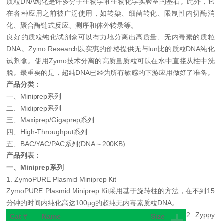
质粒
DNA
纯化是许多分子生物学和生物化学实验室的基石。此外，它
在各种应用之前被广泛使用，如转染、细菌转化、限制性内切酶消
化、聚合酶链式反应、测序和体外转录等。
良好的质粒纯化试剂盒可以有力地分离出高质量、无内毒素的质粒
DNA
。
Zymo Research
以实惠的价格提供无与lun比的质粒
DNA
纯化
试剂盒。使用
Zymo
技术分离的高质量质粒可以在水中直接从柱中洗
脱。最重要的是，超纯
DNA
已经为所有敏感的下游应用做好了准备。
产品分类：
一、
Miniprep
系列
二、
Midiprep
系列
三、
Maxiprep/Gigaprep
系列
四、
High-Throughput
系列
五、
BAC/YAC/PAC
系列
(DNA
～
200KB)
产品列表：
一、
Miniprep
系列
1.
ZymoPURE Plasmid Miniprep Kit
ZymoPURE Plasmid Miniprep Kit
采用基于旋转柱的方法，在不到
15
分钟的时间内纯化高达
100µg
的超纯无内毒素质粒
DNA
。
+
2. Zyppy
Cat #
Name
Size