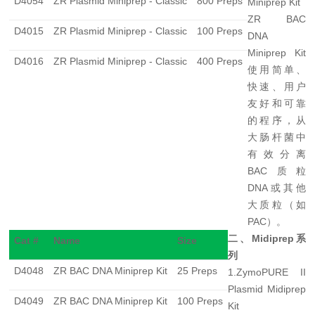
D4054
ZR Plasmid Miniprep - Classic
800 Preps
Miniprep Kit
ZR BAC
D4015
ZR Plasmid Miniprep - Classic
100 Preps
DNA
Miniprep Kit
D4016
ZR Plasmid Miniprep - Classic
400 Preps
使用简单、
快速、用户
友好和可靠
的程序，从
大肠杆菌中
有效分离
BAC
质粒
DNA
或其他
大质粒（如
PAC
）。
二、
Midiprep
系
Cat #
Name
Size
列
D4048
ZR BAC DNA Miniprep Kit
25 Preps
1.
ZymoPURE II
Plasmid Midiprep
D4049
ZR BAC DNA Miniprep Kit
100 Preps
Kit