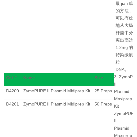
最jian单
的方法，
可以有效
地从大肠
杆菌中分
离出高达
1.2mg的
转染级质
粒
DNA
。
3. ZymoPU
Cat #
Name
Size
II
D4200
ZymoPURE II Plasmid Midiprep Kit
25 Preps
Plasmid
Maxiprep
D4201
ZymoPURE II Plasmid Midiprep Kit
50 Preps
Kit
ZymoPURE
II
Plasmid
Maxiprep