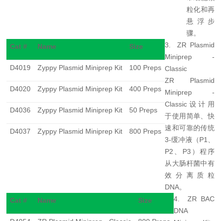
粒化和再
悬浮步
骤。
3. ZR Plasmid
Cat #
Name
Size
Miniprep -
D4019
Zyppy Plasmid Miniprep Kit
100 Preps
Classi
c
ZR Plasmid
D4020
Zyppy Plasmid Miniprep Kit
400 Preps
Miniprep -
Classic
设
计用
D4036
Zyppy Plasmid Miniprep Kit
50 Preps
于使用简单、快
速和可靠的传统
D4037
Zyppy Plasmid Miniprep Kit
800 Preps
3-
缓冲液（
P1
、
P2
、
P3
）程序
从大肠杆菌中有
效分离质粒
DNA
。
4. ZR BAC
Cat #
Name
Size
DNA