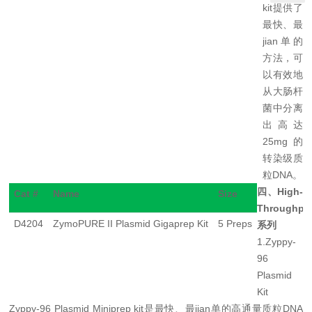
kit
提供了
最快、最
jian单
的
方法，可
以有效地
从大肠杆
菌中分离
出高达
25mg
的
转染级质
粒
DNA
。
四、
High-
Cat #
Name
Size
Throughpu
D4204
ZymoPURE II Plasmid Gigaprep Kit
5 Preps
系列
1.
Zyppy-
96
Plasmid
Kit
Zyppy-96 Plasmid Miniprep kit
是最快、最jian单
的高通量质粒DNA