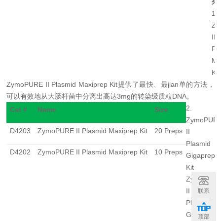
列
1.
Zy
II
Pl
Ma
Kit
ZymoPURE II Plasmid Maxiprep Kit
提供了最快、最jian单
的方法，
可以有效地从大肠杆菌中分离出高达3mg
的转染级质粒
DNA
。
2.
Cat #
Name
Size
ZymoPUR
D4203
ZymoPURE II Plasmid Maxiprep Kit
20 Preps
II
Plasmid
D4202
ZymoPURE II Plasmid Maxiprep Kit
10 Preps
Gigaprep
Kit
ZymoPUR
II
联系
Plasmid
Gigaprep
顶部