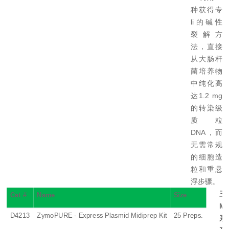
种获得专
li
的碱性
裂解方
法，直接
从大肠杆
菌培养物
中纯化高
达
1.2 mg
的转染级
质粒
DNA
，而
无需常规
的细胞造
粒和重悬
浮步骤。
三
Cat #
Name
Size
Ma
D4213
ZymoPURE - Express Plasmid Midiprep Kit
25 Preps.
系