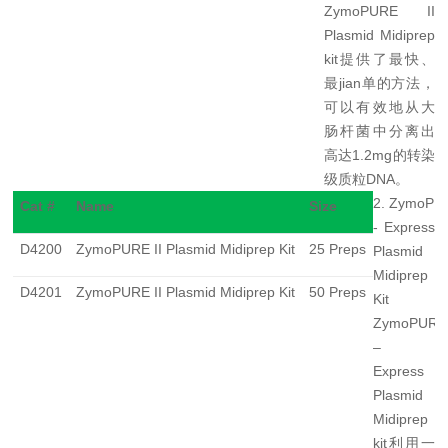
ZymoPURE II
Plasmid Midiprep
kit
提供了最快、
最jian单
的方法，
可以有效地从大
肠杆菌中分离出
高达1.2mg
的转染
级质粒
DNA
。
2.
ZymoPU
Cat #
Name
Size
- Express
D4200
ZymoPURE II Plasmid Midiprep Kit
25 Preps
Plasmid
Midiprep
D4201
ZymoPURE II Plasmid Midiprep Kit
50 Preps
Kit
ZymoPURE
–
Express
Plasmid
Midiprep
kit
利用一