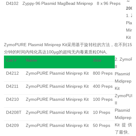
～
D4102
Zyppy-96 Plasmid MagBead Miniprep
8 x 96 Preps
200
1. 
Plas
Mini
Kit
ZymoPURE Plasmid Miniprep Kit
采用基于旋转柱的方法，在不到
15
分钟的时间内纯化高达
100µg
的超纯无内毒素质粒
DNA
。
2. ZymoP
Cat #
Name
Size
II
D4212
ZymoPURE Plasmid Miniprep Kit
800 Preps
Plasmid
Midiprep
D4211
ZymoPURE Plasmid Miniprep Kit
400 Preps
Kit
ZymoPUR
D4210
ZymoPURE Plasmid Miniprep Kit
100 Preps
II
Plasmid
D4208T
ZymoPURE Plasmid Miniprep Kit
10 Preps
Midiprep
Kit
提供
D4209
ZymoPURE Plasmid Miniprep Kit
50 Preps
了最快、