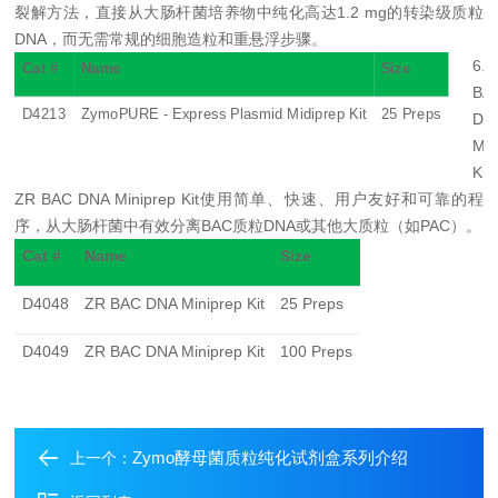
裂解方法，直接从大肠杆菌培养物中纯化高达1.2 mg的转染级质粒
DNA，而无需常规的细胞造粒和重悬浮步骤。
6.
Cat #
Name
Size
BA
D4213
ZymoPURE - Express Plasmid Midiprep Kit
25 Preps
DN
Min
Ki
t
ZR BAC DNA Miniprep Kit
使用简单、快速、用户友好和可靠的程
序，从大肠杆菌中有效分离
BAC
质粒
DNA
或其他大质粒（如
PAC
）。
Cat #
Name
Size
D4048
ZR BAC DNA Miniprep Kit
25 Preps
D4049
ZR BAC DNA Miniprep Kit
100 Preps
Zymo酵母菌质粒纯化试剂盒系列介绍
上一个：