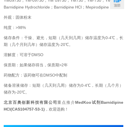
YM09730
；
YM-09730
；
YM 09730
；
YM730
；
YM-730
；
YM 730
；
顶部
Barnidipine Hydrochloride
；
Barnidipine HCl
；
Mepirodipine HCl
；
外观：固体粉末
纯度：
>98%
储存条件：干燥、避光，短期（几天到几周）储存温度为
0-4℃
，长
期（几个月到几年）储存温度为
-20℃
。
溶解度：可溶于
DMSO
保质期：如果储存得当，保质期
>2
年
药物配方：该药物可在
DMSO
中配制
储备溶液储存：短期（几天到几周）储存为
0-4℃
，长期（几个月）
储存为
-20℃
。
北京百奥创新科技有限公司
重点推介
MedKoo
试剂
Barnidipine
HCl(CAS104757-53-1)
，欢迎选购！