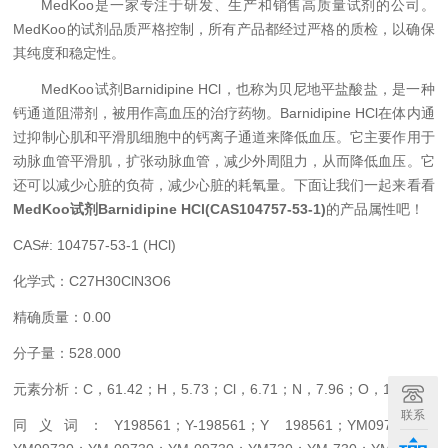
MedKoo
是一家专注于研发、生产和销售高质量试剂的公司。
MedKoo
的试剂品质严格控制，所有产品都经过严格的质检，以确保
其纯度和稳定性。
MedKoo
试剂
Barnidipine HCl
，也称为贝尼地平盐酸盐，是一种
钙通道阻滞剂，被用作高血压的治疗药物。
Barnidipine HCl
在体内通
过抑制心肌和平滑肌细胞中的钙离子通道来降低血压。它主要作用于
动脉血管平滑肌，扩张动脉血管，减少外周阻力，从而降低血压。它
还可以减少心脏的负荷，减少心脏的耗氧量。下面让我们一起来看看
MedKoo
试剂
Barnidipine HCl(CAS104757-53-1)
的产品属性吧！
CAS#: 104757-53-1 (HCl)
化学式：
C27H30ClN3O6
精确质量：
0.00
分子量：
528.000
元素分析：
C
，
61.42
；
H
，
5.73
；
Cl
，
6.71
；
N
，
7.96
；
O
，
18.18
联系
同义词：
Y198561
；
Y-198561
；
Y 198561
；
YM09730-5
；