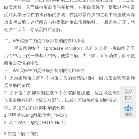
白质水解
，从而
保持蛋白质的完整性。
在
蛋白质纯化、提取过程中常
受到其本身存在的水解酶的影响。在提取蛋白质的过程中细胞破碎释
放出蛋白酶，这些酶在与欲提取的蛋白质接触时，一旦条件适宜，就
会发生反应，导致蛋白质分解。
二、
WB实验中的蛋白酶抑制剂的作用原理
蛋白酶抑制剂（
protease inhibitor
）从广义上指与蛋白酶分子
活性中心上的一些基团结合，使蛋白酶活力下降，甚至消失，但不使
酶蛋白变性的物质。
三、
WB实验中的蛋白酶抑制剂
的使用条件
1.
因为各种蛋白酶对不同蛋白质的敏感性相同，因此需要调整各种
蛋白酶的浓度。
2.
由于蛋白酶抑制剂在液体中的溶解度极低，应注意在缓冲液中加
联系
入蛋白酶抑制剂时应充分混匀，以减少蛋白酶抑制剂的沉淀。
四、
常用的蛋白酶抑制剂的分类
顶部
1.
苯甲基huang酰氟化物
( PMSF)
2.
乙二胺四乙酸钠
( EDTA-Na2 )
3.
胃蛋白酶抑制剂