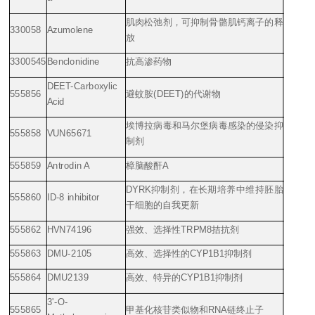
肌肉松弛剂，可抑制骨骼肌钙离子的释
330058
Azumolene
放
3300545
Benclonidine
抗高渗药物
DEET-Carboxylic
555856
避蚊胺
(DEET)
的代谢物
Acid
埃博拉病毒和马尔堡病毒感染的侵染抑
555858
VUN65671
制剂
555859
Antrodin A
樟脑酸酐
A
DYRK
抑制剂，在长期培养中维持胚胎
555860
ID-8 inhibitor
干细胞的自我更新
555862
HVN74196
强效、选择性
TRPM8
拮抗剂
555863
DMU-2105
高效、选择性的
CYP1B1
抑制剂
555864
DMU2139
高效、特异的
CYP1B1
抑制剂
3'-O-
555865
甲基化核苷类似物和
RNA
链终止子