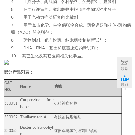
4.
工具分子、酶底物、各种染料、荧光探针、显像剂；
5.
在同行评审的研究出版物中报道的生物活性小分子；
6.
用于光动力疗法研究的光敏剂；
7.
用于点击化学、生物偶联物合成、药物递送和抗体
-
药物偶
联（
ADC
）的交联剂；
8.
药物制剂、靶向给药、纳米药物制剂新试剂；
9.
DNA
、
RNA
、基因和疫苗递送的新试剂；
10.
其它生化及其它医药相关化学品。
联系
部分产品列表：
+
CAT
顶部
Name
功能
NO.
Cariprazine free
330051
抗精神病药物
base
330052
Thailanstatin A
有效的抗增殖剂
Bacteriochlorophyll
330053
红假单胞菌的细菌叶绿素
a