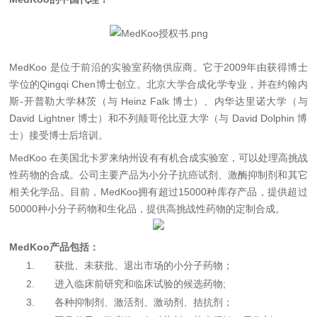
MedKoo
是位于前沿
的实验室药物供应商。它于
2009
年由获得博士
学位的
Qingqi Chen
博士创立。北京大学合成化学专业，并在约翰内
斯
-
开普勒大学林茨（与
Heinz Falk
博士）、内华达里诺大学（与
David Lightner
博士）和不列颠哥伦比亚大学（与
David Dolphin
博
士）接受博士后培训。
MedKoo
在美国北卡罗来纳州设有有机合成实验室，可以处理高挑战
性药物的合成。公司主要产品为小分子抗癌试剂、激酶抑制剂和其它
相关化学品。目前，
MedKoo
拥有超过
15000
种库存产品，提供超过
50000
种小分子药物和生化品，提供高挑战性药物的定制合成。
MedKoo
产品包括：
1.
获批、未获批、退出市场的小分子药物；
2.
进入临床前研究和临床试验的候选药物
;
3.
各种抑制剂、激活剂、激动剂、拮抗剂；