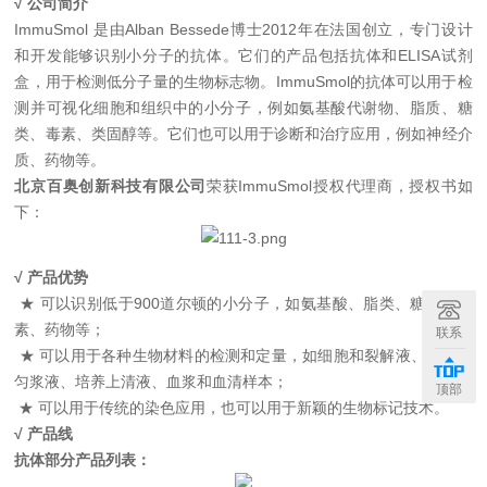
√
公司简介
ImmuSmol
是由
Alban Bessede
博士
2012
年在法国创立
，专门设计
和开发能够识别小分子的抗体
。它们的产品包括抗体和
ELISA
试剂
盒，用于检测低分子量的生物标志物
。
ImmuSmol
的抗体可以用于检
测并可视化细胞和组织中的小分子，例如氨基酸代谢物、脂质、糖
类、毒素、类固醇等
。它们也可以用于诊断和治疗应用，例如神经介
质、药物等
。
北京百奥创新科技有限公司
荣获
ImmuSmol
授权代理商，授权书如
下：
√
产品优势
★
可以识别低于
900
道尔顿的小分子，如氨基酸、脂类、糖类、毒
素、药物等；
联系
★
可以用于各种生物材料的检测和定量，如细胞和裂解液、组织和
匀浆液、培养上清液、血浆和血清样本；
顶部
★
可以用于传统的染色应用，也可以用于新颖的生物标记技术。
√
产品线
抗体部分产品列表：