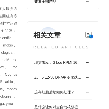
查看全部产品
五大服务方
基因组测序
物样本运输
多个品牌：
相关文章
entific
、
、
mobio
、
RELATED ARTICLES
iological
、
eptoMetrix
现货供应：Gibco RPMI 1640培养基(C11875500BT)
max
、
Orflo
、
Cygnus
Zymo EZ-96 DNA甲基化试剂盒-gold(D5008)现货供应
Solarbio
、
us
、
moltox
冻存细胞后续如何处理？
nologies
、
gazyme
、
是什么让你对全自动核酸提取仪如此看好的呢？