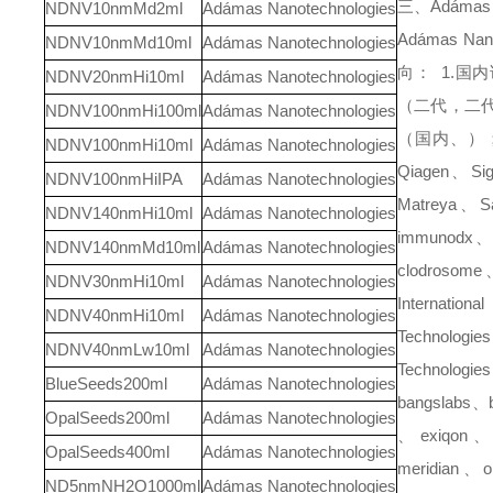
三、
Adámas 
NDNV10nmMd2ml
Adámas Nanotechnologies
Adámas Nano
NDNV10nmMd10ml
Adámas Nanotechnologies
向：
1.
国内
NDNV20nmHi10ml
Adámas Nanotechnologies
（二代，二
NDNV100nmHi100ml
Adámas Nanotechnologies
（国内、）
NDNV100nmHi10ml
Adámas Nanotechnologies
Qiagen
、
Si
NDNV100nmHiIPA
Adámas Nanotechnologies
Matreya
、
S
NDNV140nmHi10ml
Adámas Nanotechnologies
immunodx
NDNV140nmMd10ml
Adámas Nanotechnologies
clodrosome
NDNV30nmHi10ml
Adámas Nanotechnologies
Internationa
NDNV40nmHi10ml
Adámas Nanotechnologies
Technologies
NDNV40nmLw10ml
Adámas Nanotechnologies
Technologie
BlueSeeds200ml
Adámas Nanotechnologies
bangslabs
、
OpalSeeds200ml
Adámas Nanotechnologies
、
exiqon
OpalSeeds400ml
Adámas Nanotechnologies
meridian
、
o
ND5nmNH2O1000ml
Adámas Nanotechnologies