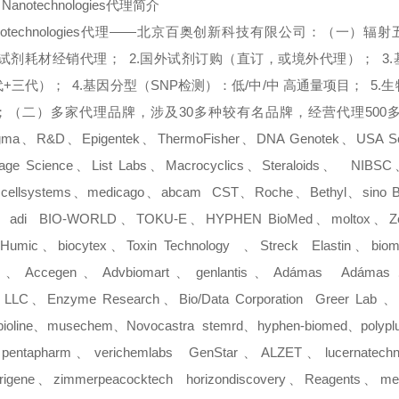
Nanotechnologies
代理简介
technologies
代理——
北京百奥创新科技有限公司：
（
一
）
辐射
试剂耗材经销代理；
2.
国外试剂订购（直订，或境外代理）；
3.
代
+
三代）；
4.
基因分型（
SNP
检测）：低
/
中
/
中 高通量项目；
5.
生
；
（
二
）
多家代理品牌，涉及
30
多种较有名品牌，经营代理
500
gma
、
R&D
、
Epigentek
、
ThermoFisher
、
DNA Genotek
、
USA Sci
age Science
、
List Labs
、
Macrocyclics
、
Steraloids
、
NIBSC
、
cellsystems
、
medicago
、
abcam
CST
、
Roche
、
Bethyl
、
sino B
、
adi
BIO-WORLD
、
TOKU-E
、
HYPHEN BioMed
、
moltox
、
Z
l Humic
、
biocytex
、
Toxin Technology
、
Streck
Elastin
、
bio
、
Accegen
、
Advbiomart
、
genlantis
、
Adámas
Adámas
s LLC
、
Enzyme Research
、
Bio/Data Corporation
Greer Lab
、
bioline
、
musechem
、
Novocastra
stemrd
、
hyphen-biomed
、
polypl
、
pentapharm
、
verichemlabs
GenStar
、
ALZET
、
lucernatech
rigene
、
zimmerpeacocktech
horizondiscovery
、
Reagents
、
me