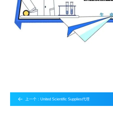
上一个：
United Scientific Supplies代理