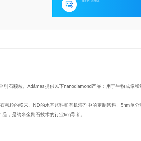
服务热线
金刚石颗粒。
Ad
á
mas
提供以下
nanodiamond
产品：用于生物成像和
石颗粒的粉末、
ND
的水基浆料和有机溶剂中的定制浆料、
5nm
单分
产品，是纳米金刚石技术的行业
ling
导者。