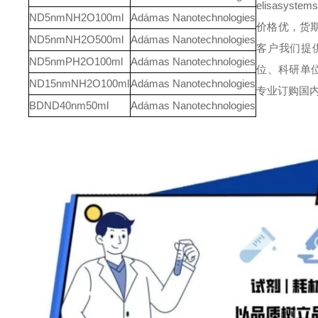
elisasyst
ND5nmNH2O100ml
Adámas Nanotechnologies
价格优，货
ND5nmNH2O500ml
Adámas Nanotechnologies
客户我们提
ND5nmPH2O100ml
Adámas Nanotechnologies
位、科研单
ND15nmNH2O100ml
Adámas Nanotechnologies
专业订购国
BDND40nm50ml
Adámas Nanotechnologies