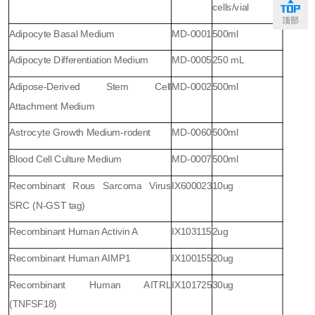
cells/vial
顶部
Adipocyte Basal Medium
MD-0001
500ml
Adipocyte Differentiation Medium
MD-0005
250 mL
Adipose-Derived Stem Cell
MD-0002
500ml
Attachment Medium
Astrocyte Growth Medium-rodent
MD-0060
500ml
Blood Cell Culture Medium
MD-0007
500ml
Recombinant Rous Sarcoma Virus
IX600023
10ug
SRC (N-GST tag)
Recombinant Human Activin A
IX103115
2ug
Recombinant Human AIMP1
IX100155
20ug
Recombinant Human AITRL
IX101725
30ug
(TNFSF18)