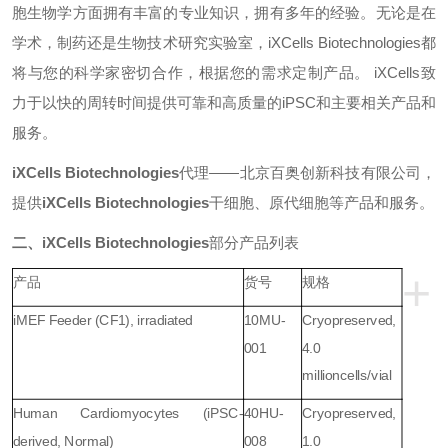
胞生物学方面拥有丰富的专业知识，拥有多年的经验。无论是在
学术，制药还是生物技术研究实验室，
iXCells Biotechnologies
都
将与您的科学家密切合作，根据您的需求定制产品。
iXCells
致
力于以快的周转时间提供可靠和高质量的
iPSC
和主要相关产品和
服务。
‌iXCells Biotechnologies
代理
—
—
北京百奥创新科技有限公司，
提供
‌iXCells Biotechnologies
干细胞、原代细胞等产品和服务。
二、
‌iXCells Biotechnologies
部分
产品列表
+
产品
货号
规格
iMEF Feeder (CF1), irradiated
10MU-
Cryopreserved,
001
4.0
million
cells/vial
Human Cardiomyocytes (iPSC-
40HU-
Cryopreserved,
derived, Normal)
008
1.0