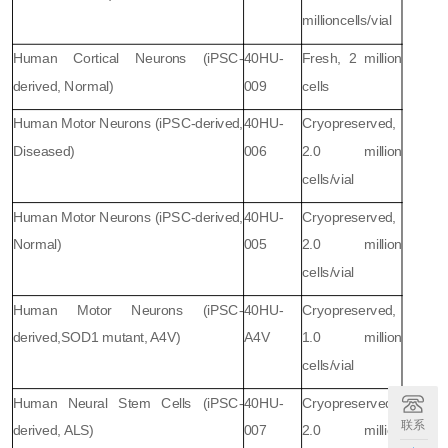
million
cells/vial
Human Cortical Neurons (iPSC-
40HU-
Fresh, 2 million
derived, Normal)
009
cells
Human Motor Neurons (iPSC-derived,
40HU-
Cryopreserved,
Diseased)
006
2.0 million
cells/vial
Human Motor Neurons (iPSC-derived,
40HU-
Cryopreserved,
Normal)
005
2.0 million
cells/vial
Human Motor Neurons (iPSC-
40HU-
Cryopreserved,
derived,
SOD1 mutant, A4V)
A4V
1.0 million
cells/vial
Human Neural Stem Cells (iPSC-
40HU-
Cryopreserved,
联系
derived, ALS)
007
2.0 million