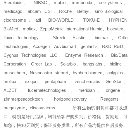
Steraloids
、
NIBSC
、
mobio
、
immunodx
、
cellsystems
、
medicago
、
abcam
CST
、
Roche
、
Bethyl
、
sino Biological
、
clodrosome
、
adi
BIO-WORLD
、
TOKU-E
、
HYPHEN
BioMed
、
moltox
、
ZeptoMetrix
International Humic
、
biocytex
、
Toxin Technology
、
Streck
Elastin
、
biomax
、
Orflo
Technologies
、
Accegen
、
Advbiomart
、
genlantis
、
R&D
R&D
、
Cygnus Technologies LLC
、
Enzyme Research
、
Bio/Data
Corporation
Greer Lab
、
Solarbio
、
bangslabs
、
bioline
、
musechem
、
Novocastra
stemrd
、
hyphen-biomed
、
polyplus
、
moltox
、
exiqon
、
pentapharm
、
verichemlabs
GenStar
、
ALZET
、
lucernatechnologies
、
meridian
、
origene
、
zimmerpeacocktech
horizondiscovery
、
Reagents
、
megazyme
、
elisasystems………
所有生物试剂耗材都可以进
口，特别是冷门品牌，均能给客户购买到。价格优，货期短，可
加急，快
10
天到货；保证服务质量，所有产品均提供售后服务。