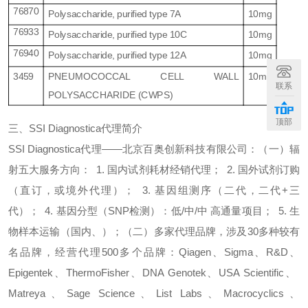
76870
Polysaccharide, purified type 7A
10mg
76933
Polysaccharide, purified type 10C
10mg
76940
Polysaccharide, purified type 12A
10mg
3459
PNEUMOCOCCAL CELL WALL
10mg
联系
POLYSACCHARIDE (CWPS)
顶部
三、
SSI Diagnostica
代
理简介
SSI Diagnostica
代
理
——
北京百奥创新科技有限公司：
（
一
）
辐
射五大服务方向：
1.
国内试剂耗材经销代理；
2.
国外试剂订购
（直订，或境外代理）；
3.
基因组测序（二代，二代
+
三
代）；
4.
基因分型（
SNP
检测）：低
/
中
/
中 高通量项目；
5.
生
物样本运输（国内、）；
（
二
）
多家代理品牌，涉及
30
多种较有
名品牌，经营代理
500
多个品牌：
Qiagen
、
Sigma
、
R&D
、
Epigentek
、
ThermoFisher
、
DNA Genotek
、
USA Scientific
、
Matreya
、
Sage Science
、
List Labs
、
Macrocyclics
、