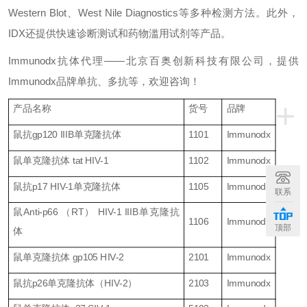
Western Blot
、
West Nile Diagnostics
等多种检测方法。此外，
IDX
还提供快速诊断测试和药物滥用试剂等产品
。
I
mmunodx
抗体代理
——
北京百奥创新科技有限公司，提供
I
mmunodx
品牌单抗、多抗
等，欢迎咨询！
+
产品名称
货号
品牌
鼠抗
gp120 IIIB
单克隆抗体
1101
Immunodx
鼠单克隆抗体
tat HIV-1
1102
Immunodx
鼠抗
p17 HIV-1
单克隆抗体
1105
Immunodx
联系
鼠
Anti-p66
（
RT
）
HIV-1 IIIB
单克隆抗
11
06
Immunodx
顶部
体
鼠单克隆抗体
gp105 HIV-2
2101
Immunodx
鼠抗
p26
单克隆抗体（
HIV-2
）
2103
Immunodx