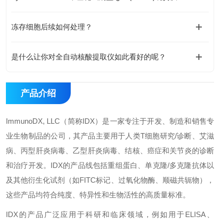
冻存细胞后续如何处理？
是什么让你对全自动核酸提取仪如此看好的呢？
产品介绍
ImmunoDX, LLC
（简称
IDX
）是一家专注于开发、制造和销售专
业生物制品的公司，其产品主要用于人类
T
细胞研究
/
诊断、艾滋
病、丙型肝炎病毒、乙型肝炎病毒、结核、癌症和关节炎的诊断
和治疗开发。
IDX
的产品线包括重组蛋白、单克隆
/
多克隆抗体以
及其他衍生化试剂（如
FITC
标记、过氧化物酶、顺磁共轭物），
这些产品均符合纯度、特异性和生物活性的高质量标准。
IDX
的产品广泛应用于科研和临床领域，例如用于
ELISA
、