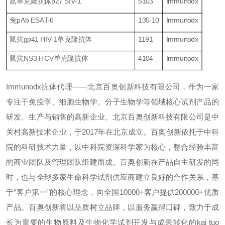
鼠单克隆抗体
p27 SIV-1
5103
Immunodx
兔
pAb ESAT-6
135-10
Immunodx
鼠抗
gp41 HIV-1
单克隆抗体
1191
Immunodx
鼠抗
NS3 HCV
单克隆抗体
4104
Immunodx
I
mmunodx
抗体代理
——
北京百奥创新科技有限公司，作为一家
专注于免疫学、细胞生物学、分子生物学等领域核心试剂产品的
研发、生产与销售的高新企业。北京百奥创新科技有限公司是中
关村高新技术企业，于
2017
年在北京成立。百奥创新依托于中科
院的科研技术力量，以中科院资深科学家为核心，整合经验丰富
的商业团队及管理团队组建而成。百奥创新在产品自主研发的同
时，也与全球多家生命科学试剂供应商建立良好的合作关系，基
于
“
客户第一
"
的核心理念，向全国
10000+
客户提供
200000+
优质
产品。百奥创新将以品质树立品牌，以服务赢得口碑，致力于成
长为重要的生物原料及生物化学试剂开发与成果转化的
kai tuo