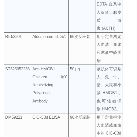
EDTA
血浆中
人促肾上腺皮
质激
素
(ACTH)
RE52301
Aldosterone ELISA
96
次反应装
用于定量测定
人血清、血浆
和尿液中醛固
酮
ST326052233
Anti-HMGB1
50 µg
该抗体可识别
Chicken IgY
人、兔、牛、
Neutralizing
猪、大鼠和小
Polyclonal
鼠
HMGB1
，
Antibody
也可轻微识
别
HMGB2
。
DM59221
CIC-C3d ELISA
96
次反应装
用于定量检测
人血清或血浆
中的
CIC-C3d