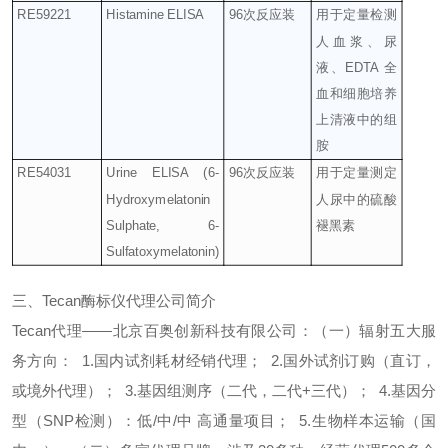
RE59221
Histamine ELISA
96
次反应装
用于定量检测
人血浆、尿
液、
EDTA
全
血和细胞培养
上清液中的组
胺
RE54031
Urine ELISA (6-
96
次反应装
用于定量测定
Hydroxymelatonin
人尿中的硫酸
Sulphate, 6-
褪黑素
Sulfatoxymelatonin)
三、
Tecan
酶标仪代理公司简介
Tecan
代理——
北京百奥创新科技有限公司：
（
一
）
辐射五大服
务方向：
1.
国内试剂耗材经销代理；
2.
国外试剂订购（直订，
或境外代理）；
3.
基因组测序（二代，二代
+
三代）；
4.
基因分
型（
SNP
检测）：低
/
中
/
中 高通量项目；
5.
生物样本运输（国