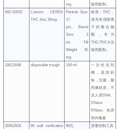
mg
验而配制。
682-0353C
Column CEREX
Particle Size:
材质：
THC
，
THC 3mL 35mg
17
填充有强阴离
µm, Barrel
子的聚合物
Size: 3
颗，专为
ml, Fill
THC/THCA
实
Weight : 35
验而配制。
mg
10613048
disposable trough
100 ml
一次性试剂
槽，底部斜
角，无菌，聚
丙烯材质，不
含人类
DNA
、
DNase
、
RNase
、热原
和内毒素
30062826
96 well verification
96
孔
质量控制工具