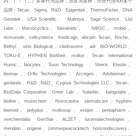
内、）；
（
二
）
多家代理品牌，涉及
30
多种，经营代理
500
多个
品牌：
Tecan
、
Sigma
、
R&D
、
Epigentek
、
ThermoFisher
、
DNA
Genotek
、
USA Scientific
、
Matreya
、
Sage Science
、
List
Labs
、
Macrocyclics
、
Steraloids
、
NIBSC
、
mobio
、
immunodx
、
cellsystems
、
medicago
、
abcam
Tecan
、
Roche
、
Bethyl
、
sino Biological
、
clodrosome
、
adi
BIO-WORLD
、
TOKU-E
、
HYPHEN BioMed
、
moltox
、
Tecan
International
Humic
、
biocytex
、
Toxin Technology
、
Streck
Elastin
、
biomax
、
Orflo Technologies
、
Accegen
、
Advbiomart
、
genlantis
、
R&D
R&D
、
Cygnus Technologies LLC
、
Tecan
、
Bio/Data Corporation
Greer Lab
、
Solarbio
、
bangslabs
、
bioline
、
musechem
、
Novocastra
stemabcam
、
hyphen-
biomed
、
polyplus
、
moltoxop
、
exiqon
、
pentapharm
、
verichemlabs
GenStar
、
ALZET
、
lucernatechnologies
、
meridian
、
origene
、
zimmerpeacocktech
horizondiscovery
、