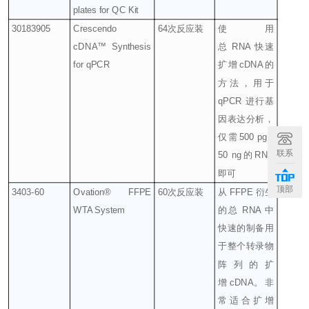
plates for QC Kit
30183905
Crescendo
64
次反应装
使用
cDNA™ Synthesis
总
RNA
快速
for qPCR
扩增
cDNA
的
方法，用于
qPCR
进行基
因表达分析，
仅需
500 pg -
联系
50 ng
的
RNA
即可
顶部
3403-60
Ovation® FFPE
60
次反应装
从
FFPE
衍生
WTA System
的总
RNA
中
快速的制备用
于整个转录物
阵列的扩
增
cDNA
。
非
常适合扩增