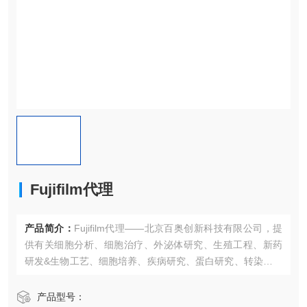
Fujifilm代理
产品简介：
Fujifilm代理——北京百奥创新科技有限公司，提
供有关细胞分析、细胞治疗、外泌体研究、生殖工程、新药
研发&生物工艺、细胞培养、疾病研究、蛋白研究、转染、药
物筛选、药理毒理、干细胞研究、表观遗传学、分子生物
学、植物学、微生物学、耗材、生物活性物质等方面的产
产品型号：