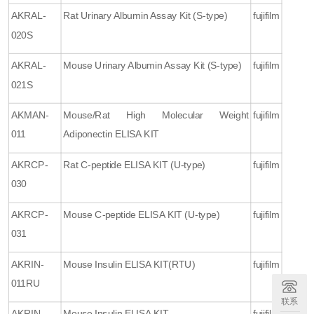
AKRAL-
Rat Urinary Albumin Assay Kit (S-type)
fujifilm
020S
AKRAL-
Mouse Urinary Albumin Assay Kit (S-type)
fujifilm
021S
AKMAN-
Mouse/Rat High Molecular Weight
fujifilm
011
Adiponectin ELISA KIT
AKRCP-
Rat C-peptide ELISA KIT (U-type)
fujifilm
030
AKRCP-
Mouse C-peptide ELISA KIT (U-type)
fujifilm
031
AKRIN-
Mouse Insulin ELISA KIT(RTU)
fujifilm
011RU
联系
AKRIN-
Mouse Insulin ELISA KIT
fujifilm