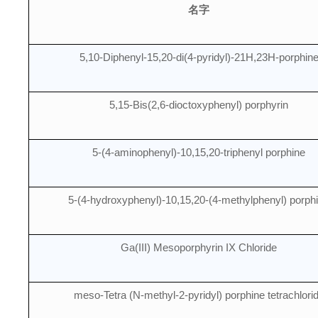
名字
5,10-Diphenyl-15,20-di(4-pyridyl)-21H,23H-porphin
5,15-Bis(2,6-dioctoxyphenyl) porphyrin
5-(4-aminophenyl)-10,15,20-triphenyl porphine
5-(4-hydroxyphenyl)-10,15,20-(4-methylphenyl) porph
Ga(III) Mesoporphyrin IX Chloride
meso-Tetra (N-methyl-2-pyridyl) porphine tetrachlori