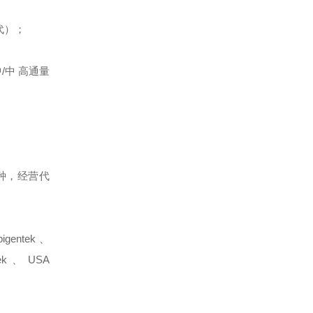
代）；
/中 高通量
种，经营代
gentek、
otek、USA