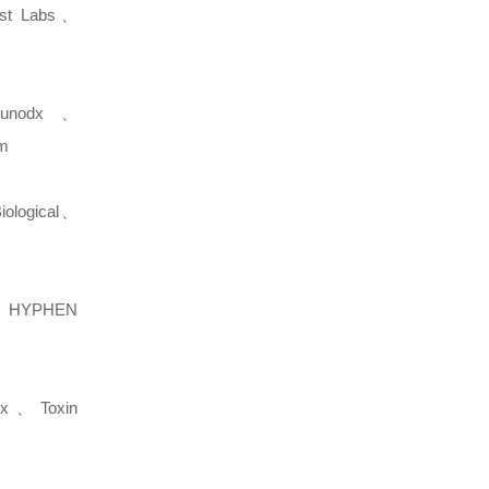
st Labs、
unodx、
m
ological、
HYPHEN
tex、Toxin