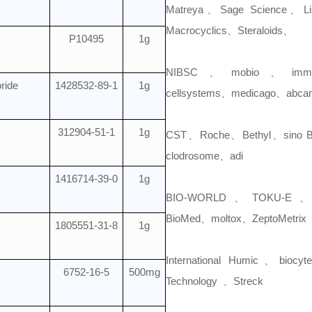
Matreya、Sage Science、Li
Macrocyclics、Steraloids、
P10495
1g
NIBSC、mobio、imm
ride
1428532-89-1
1g
cellsystems、medicago、abca
312904-51-1
1g
CST、Roche、Bethyl、sino Bi
clodrosome、adi
1416714-39-0
1g
BIO-WORLD、TOKU-E、
BioMed、moltox、ZeptoMetrix
1805551-31-8
1g
International Humic、biocy
6752-16-5
500mg
Technology 、Streck