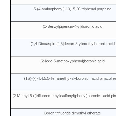
5-(4-aminophenyl)-10,15,20-triphenyl porphine
(1-Benzylpiperidin-4-yl)boronic acid
(1,4-Dioxaspiro[4.5]decan-8-yl)methylboronic acid
(2-Iodo-5-methoxyphenyl)boronic acid
(1S)-(-)-4,4,5,5-Tetramethyl-2--boronic acid pinacol e
(2-Methyl-5-((trifluoromethyl)sulfonyl)phenyl)boronic acid pin
Boron trifluoride dimethyl etherate