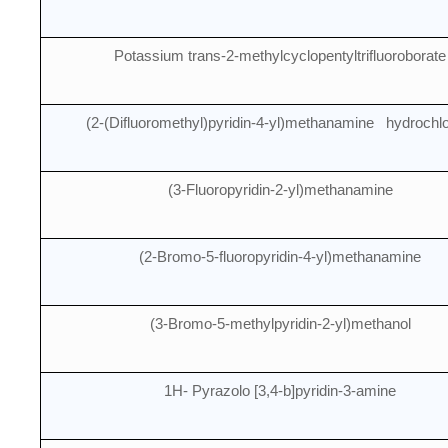
Potassium trans-2-methylcyclopentyltrifluoroborate
(2-(Difluoromethyl)pyridin-4-yl)methanamine hydrochlo
(3-Fluoropyridin-2-yl)methanamine
(2-Bromo-5-fluoropyridin-4-yl)methanamine
(3-Bromo-5-methylpyridin-2-yl)methanol
1H- Pyrazolo [3,4-b]pyridin-3-amine