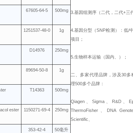
67605-64-5
500mg
3.基因组测序（二代，二代+三
1251537-48-0
1g
4.基因分型（SNP检测）：低/中
项目；
D14976
250mg
5.生物样本运输（国内、）；
89694-50-8
1g
二、多家代理品牌，涉及30多
理500多个品牌：
ster
T14363
500mg
Qiagen、Sigma、R&D、Epi
acol ester
1150271-69-4
250mg
ThermoFisher、DNA Gen
Scientific、
353-42-4
50
毫升