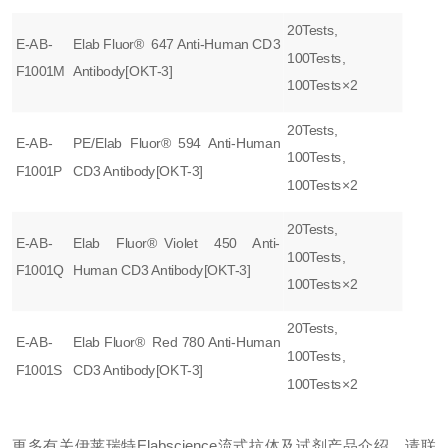
20Tests,
E-AB-
Elab Fluor® 647 Anti-Human CD3
100Tests,
F1001M
Antibody[OKT-3]
100Tests×2
20Tests,
E-AB-
PE/Elab Fluor® 594 Anti-Human
100Tests,
F1001P
CD3 Antibody[OKT-3]
100Tests×2
20Tests,
E-AB-
Elab Fluor® Violet 450 Anti-
100Tests,
F1001Q
Human CD3 Antibody[OKT-3]
100Tests×2
20Tests,
E-AB-
Elab Fluor® Red 780 Anti-Human
100Tests,
F1001S
CD3 Antibody[OKT-3]
100Tests×2
更多有关伊莱瑞特Elabscience流式抗体及试剂产品介绍，请联