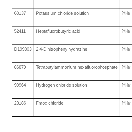
60137
Potassium chloride solution
询价
52411
Heptafluorobutyric acid
询价
D199303
2,4-Dinitrophenylhydrazine
询价
86879
Tetrabutylammonium hexafluorophosphate
询价
90964
Hydrogen chloride solution
询价
23186
Fmoc chloride
询价