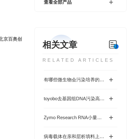
查看全部产品
北京百奥创
相关文章
RELATED ARTICLES
有哪些微生物会污染培养的细胞？
toyobo去基因组DNA污染高效率反转录试剂盒(FSQ-301)现货供应
Zymo Research RNA小量提取试剂盒(R2050)现货供应
病毒载体在亲和层析填料上的新选择