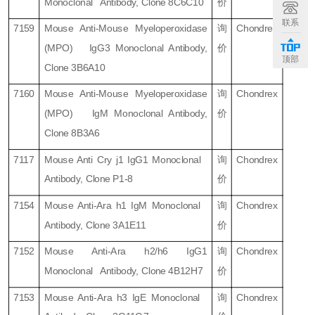
Monoclonal Antibody, Clone 8C6C10
价
联系
7159
Mouse Anti-Mouse Myeloperoxidase
询
Chondrex
(MPO) IgG3 Monoclonal Antibody,
价
顶部
Clone 3B6A10
7160
Mouse Anti-Mouse Myeloperoxidase
询
Chondrex
(MPO) IgM Monoclonal Antibody,
价
Clone 8B3A6
7117
Mouse Anti Cry j1 IgG1 Monoclonal
询
Chondrex
Antibody, Clone P1-8
价
7154
Mouse Anti-Ara h1 IgM Monoclonal
询
Chondrex
Antibody, Clone 3A1E11
价
7152
Mouse Anti-Ara h2/h6 IgG1
询
Chondrex
Monoclonal Antibody, Clone 4B12H7
价
7153
Mouse Anti-Ara h3 IgE Monoclonal
询
Chondrex