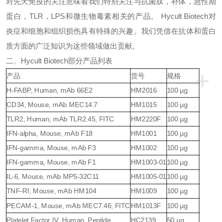
对先天免疫的关注意味着我们特别关注与抗菌肽，补体，急性期
蛋白，
TLR
，
LPS
和微生物毒素相关的产品。
Hycult Biotech
对
炎症和细胞和组织损伤具有特殊的兴趣。我们凭借在抗体和蛋白
质方面的广泛知识为这些领域做出贡献。
二、
Hycult Biotech
部分产品列表
+
产品
货号
规格
H-FABP, Human, mAb 66E2
HM2016
100 µg
CD34, Mouse, mAb MEC14.7
HM1015
100 µg
TLR2, Human, mAb TLR2.45, FITC
HM2220F
100 µg
IFN-alpha, Mouse, mAb F18
HM1001
100 µg
IFN-gamma, Mouse, mAb F3
HM1002
100 µg
IFN-gamma, Mouse, mAb F1
HM1003-01
100 µg
IL-6, Mouse, mAb MP5-32C11
HM1005-01
100 µg
TNF-RI, Mouse, mAb HM104
HM1009
100 µg
PECAM-1, Mouse, mAb MEC7.46, FITC
HM1013F
100 µg
Platelet Factor IV, Human, Peptide
HC2139
50 µg