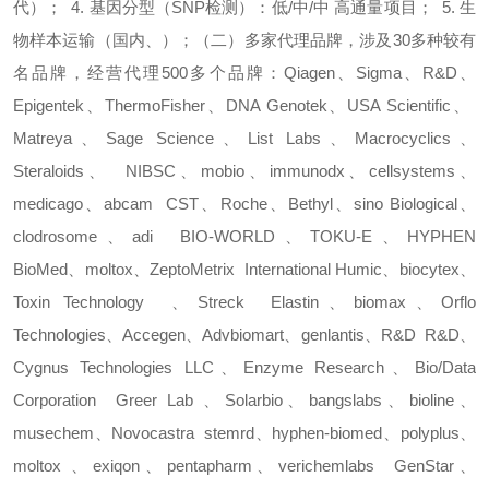
代）；
4.
基因分型（
SNP
检测）：低
/
中
/
中 高通量项目；
5.
生
物样本运输（国内、）；
（
二
）
多家代理品牌，涉及
30
多种较有
名品牌，经营代理
500
多个品牌：
Qiagen
、
Sigma
、
R&D
、
Epigentek
、
ThermoFisher
、
DNA Genotek
、
USA Scientific
、
Matreya
、
Sage Science
、
List Labs
、
Macrocyclics
、
Steraloids
、
NIBSC
、
mobio
、
immunodx
、
cellsystems
、
medicago
、
abcam
CST
、
Roche
、
Bethyl
、
sino Biological
、
clodrosome
、
adi
BIO-WORLD
、
TOKU-E
、
HYPHEN
BioMed
、
moltox
、
ZeptoMetrix
International Humic
、
biocytex
、
Toxin Technology
、
Streck
Elastin
、
biomax
、
Orflo
Technologies
、
Accegen
、
Advbiomart
、
genlantis
、
R&D
R&D
、
Cygnus Technologies LLC
、
Enzyme Research
、
Bio/Data
Corporation
Greer Lab
、
Solarbio
、
bangslabs
、
bioline
、
musechem
、
Novocastra
stemrd
、
hyphen-biomed
、
polyplus
、
moltox
、
exiqon
、
pentapharm
、
verichemlabs
GenStar
、