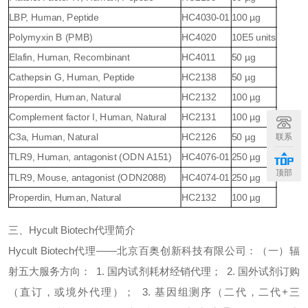
LBP, Human, Peptide
HC4030-01
100 µg
Polymyxin B (PMB)
HC4020
10E5 units
Elafin, Human, Recombinant
HC4011
50 µg
Cathepsin G, Human, Peptide
HC2138
50 µg
Properdin, Human, Natural
HC2132
100 µg
Complement factor I, Human, Natural
HC2131
100 µg
C3a, Human, Natural
HC2126
50 µg
联系
TLR9, Human, antagonist (ODN A151)
HC4076-01
250 µg
顶部
TLR9, Mouse, antagonist (ODN2088)
HC4074-01
250 µg
Properdin, Human, Natural
HC2132
100 µg
三、
Hycult Biotech
代
理简介
Hycult Biotech
代
理
——
北京百奥创新科技有限公司：
（
一
）
辐
射五大服务方向：
1.
国内试剂耗材经销代理；
2.
国外试剂订购
（直订，或境外代理）；
3.
基因组测序（二代，二代
+
三