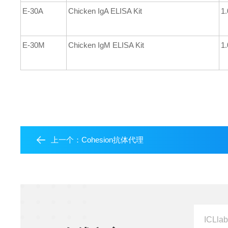
E-30A
Chicken IgA ELISA Kit
1.
E-30M
Chicken IgM ELISA Kit
1.
上一个：
Cohesion抗体代理