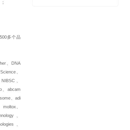
目；
00多个品
sher、DNA
Science、
NIBSC、
go、abcam
osome、adi
、moltox、
chnology 、
ologies、