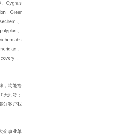
、Cygnus
ion
Greer
usechem、
olyplus、
chemlabs
meridian、
scovery、
牌，均能给
0天到货；
部分客户我
大企事业单