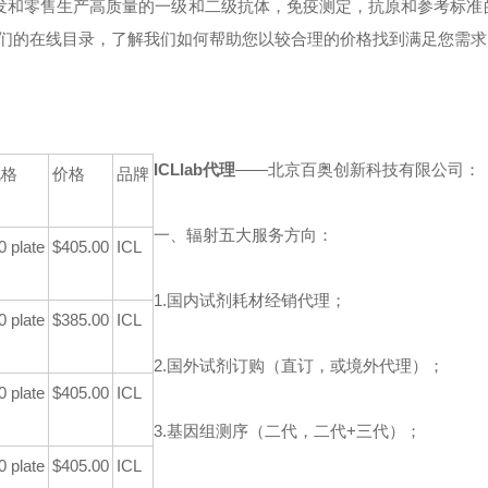
批发和零售生产高质量的一级和二级抗体，免疫测定，抗原和参考标准
们的在线目录，了解我们如何帮助您以较合理的价格找到满足您需求
ICLlab代理
——北京百奥创新科技有限公司：
规格
价格
品牌
一、辐射五大服务方向：
0 plate
$405.00
ICL
1.国内试剂耗材经销代理；
0 plate
$385.00
ICL
2.国外试剂订购（直订，或境外代理）；
0 plate
$405.00
ICL
3.基因组测序（二代，二代+三代）；
0 plate
$405.00
ICL