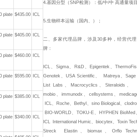
4.基因分型（SNP检测）：低/中/中 高通量项
0 plate
$435.00
ICL
5.生物样本运输（国内、）；
0 plate
$405.00
ICL
二、多家代理品牌，涉及30多种，经营代理5
牌：
0 plate
$460.00
ICL
ICL、Sigma、R&D、Epigentek、ThermoFi
0 plate
$595.00
ICL
Genotek、USA Scientific、
Matreya、Sage 
List Labs、Macrocyclics、Steraloids、
mobio、immunodx、cellsystems、medica
0 plate
$385.00
ICL
ICL、Roche、Bethyl、sino Biological、clodr
BIO-WORLD、TOKU-E、HYPHEN BioMed
0 plate
$340.00
ICL
ICL
International Humic、biocytex、Toxin Te
Streck
Elastin、biomax、Orflo Techn