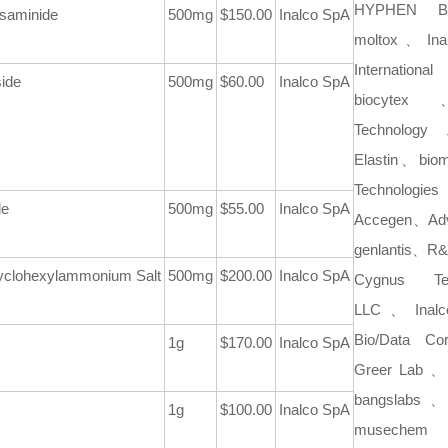
HYPHEN 
osaminide
500mg
$150.00
Inalco SpA
moltox、Ina
Internation
side
500mg
$60.00
Inalco SpA
biocyte
Technology 
Elastin、bio
Technol
de
500mg
$55.00
Inalco SpA
Accegen、Ad
genlantis、R
Cyclohexylammonium Salt
500mg
$200.00
Inalco SpA
Cygnus Tec
LLC、Inal
Bio/Data Cor
1g
$170.00
Inalco SpA
Greer Lab 、
bangslabs、
1g
$100.00
Inalco SpA
musec