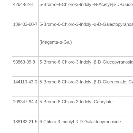
4264-82-8
5-Bromo-4-Chloro-3-Indolyl-N-Acetyl-β-D-Gluc
198402-60-7
5-Bromo-6-Chloro-3-Indolyl-α-D-Galactopyrano
(Magenta-α-Gal)
93863-89-9
5-Bromo-6-Chloro-3-Indolyl-β-D-Glucopyranosi
144110-43-0
5-Bromo-6-Chloro-3-Indolyl-β-D-Glucuronide, 
209347-94-4
5-Bromo-6-Chloro-3-Indolyl-Caprylate
138182-21-5
6-Chloro-3-Indolyl-β-D-Galactopyranoside