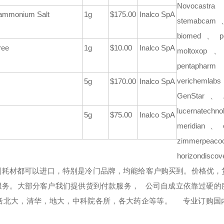
Novocastra
ylammonium Salt
1g
$175.00
Inalco SpA
stemabcam
biomed、po
ree
1g
$10.00
Inalco SpA
moltoxop 
pentap
verichemlabs
5g
$170.00
Inalco SpA
GenStar
lucernatech
5g
$75.00
Inalco SpA
meridian、
zimmerpeaco
horizondi
耗材都可以进口，特别是冷门品牌，均能给客户购买到。价格优，
服务。大部分客户我们提供货到付款服务，
公司自成立依靠过硬的
括北大，清华，地大，中科院各所，各大药企等等。
专业订购国