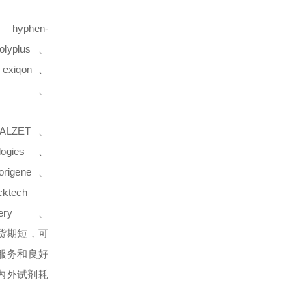
、hyphen-
lyplus、
、exiqon、
harm、
、ALZET、
nologies 、
origene、
cktech
scovery、
货期短，可
服务和良好
内外试剂耗