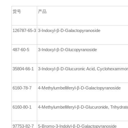
货号
产品
126787-65-3
3-Indoxyl-β-D-Galactopyranoside
487-60-5
3-Indoxyl-β-D-Glucopyranoside
35804-66-1
3-Indoxyl-β-D-Glucuronic Acid, Cyclohexammon
6160-78-7
4-Methylumbelliferyl-β-D-Galactopyranoside
6160-80-1
4-Methylumbelliferyl-β-D-Glucuronide, Trihydrat
97753-82-7
5-Bromo-3-Indolyl-β-D-Galactopyranoside