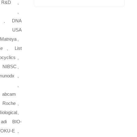
、R&D、
ntek、
her、DNA
k、USA
atreya、
nce、List
cyclics、
NIBSC、
munodx、
stems、
abcam
A、Roche、
iological、
adi
BIO-
OKU-E、