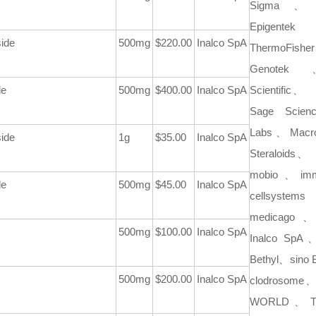
Sigma
Epige
side
500mg
$220.00
Inalco SpA
ThermoFis
Genote
de
500mg
$400.00
Inalco SpA
Scientific、
M
Sage Scie
Labs、Macro
side
1g
$35.00
Inalco SpA
Steraloids、
mobio、im
de
500mg
$45.00
Inalco SpA
cellsy
medicago、
500mg
$100.00
Inalco SpA
Inalco Sp
Bethyl、sino B
500mg
$200.00
Inalco SpA
clodrosome、
WORLD、T