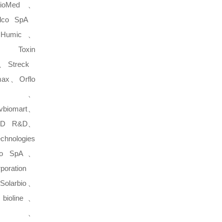
BioMed、
lco SpA
al Humic、
x、Toxin
、Streck
max、Orflo
ogies、
vbiomart、
&D
R&D、
hnologies
co SpA、
poration
Solarbio、
bioline、
hem、