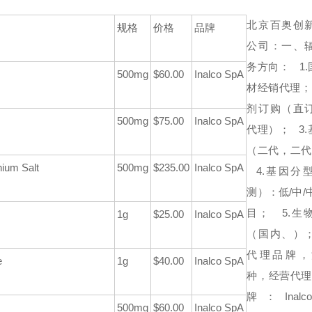
北京百奥创
规格
价格
品牌
公司：
一、
务方向：
1.
500mg
$60.00
Inalco SpA
材经销代理；
剂订购（直
500mg
$75.00
Inalco SpA
代理）；
3.
（二代，二代
ium Salt
500mg
$235.00
Inalco SpA
4.基因分型
测）：低/中/
目；
5.生
1g
$25.00
Inalco SpA
（国内、）
代理品牌，
e
1g
$40.00
Inalco SpA
种，经营代理
牌：
Ina
500mg
$60.00
Inalco SpA