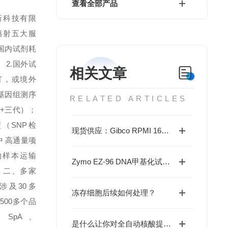
查看全部产品
新科技有限
辐射五大服
国内试剂耗
2.国外试
相关文章
订，或境外
基因组测序
RELATED ARTICLES
+三代）；
（SNP检
现货供应：Gibco RPMI 1640培养基(C11875500BT)
中 高通量项
物样本运输
Zymo EZ-96 DNA甲基化试剂盒-gold(D5008)现货供应
；
二、多家
涉及30多
冻存细胞后续如何处理？
500多个品
lco SpA、
是什么让你对全自动核酸提取仪如此看好的呢？