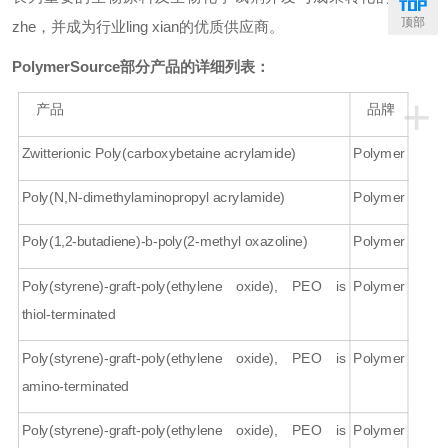
顶部
zhe
，并成为行业
ling xian
的优质供应商。
PolymerSource
部分产品的详细列表：
+
产品
品牌
Zwitterionic Poly(carboxybetaine acrylamide)
Polymer
Poly(N,N-dimethylaminopropyl acrylamide)
Polymer
Poly(1,2-butadiene)-b-poly(2-methyl oxazoline)
Polymer
Poly(styrene)-graft-poly(ethylene oxide), PEO is
Polymer
thiol-terminated
Poly(styrene)-graft-poly(ethylene oxide), PEO is
Polymer
amino-terminated
Poly(styrene)-graft-poly(ethylene oxide), PEO is
Polymer