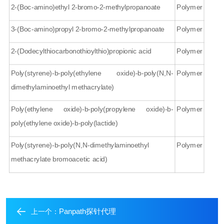
2-(Boc-amino)ethyl 2-bromo-2-methylpropanoate
Polymer
3-(Boc-amino)propyl 2-bromo-2-methylpropanoate
Polymer
2-(Dodecylthiocarbonothioylthio)propionic acid
Polymer
Poly(styrene)-b-poly(ethylene oxide)-b-poly(N,N-
Polymer
dimethylaminoethyl methacrylate)
Poly(ethylene oxide)-b-poly(propylene oxide)-b-
Polymer
poly(ethylene oxide)-b-poly(lactide)
Poly(styrene)-b-poly(N,N-dimethylaminoethyl
Polymer
methacrylate bromoacetic acid)
Panpath探针代理
上一个：