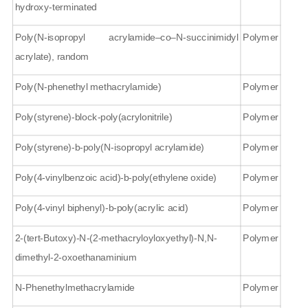
hydroxy-terminated
Poly(N-isopropyl acrylamide
–co–N-succinimidyl
Polymer
acrylate), random
Poly(N-phenethyl methacrylamide)
Polymer
Poly(styrene)-block-poly(acrylonitrile)
Polymer
Poly(styrene)-b-poly(N-isopropyl acrylamide)
Polymer
Poly(4-vinylbenzoic acid)-b-poly(ethylene oxide)
Polymer
Poly(4-vinyl biphenyl)-b-poly(acrylic acid)
Polymer
2-(tert-Butoxy)-N-(2-methacryloyloxyethyl)-N,N-
Polymer
dimethyl-2-oxoethanaminium
N-Phenethylmethacrylamide
Polymer