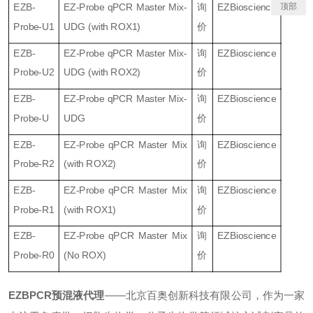
顶部
EZB-
EZ-Probe qPCR Master Mix-
询
EZBioscience
Probe-U1
UDG (with ROX1)
价
EZB-
EZ-Probe qPCR Master Mix-
询
EZBioscience
Probe-U2
UDG (with ROX2)
价
EZB-
EZ-Probe qPCR Master Mix-
询
EZBioscience
Probe-U
UDG
价
EZB-
EZ-Probe qPCR Master Mix
询
EZBioscience
Probe-R2
(with ROX2)
价
EZB-
EZ-Probe qPCR Master Mix
询
EZBioscience
Probe-R1
(with ROX1)
价
EZB-
EZ-Probe qPCR Master Mix
询
EZBioscience
Probe-R0
(No ROX)
价
EZBPCR预混液
代理
——北京百奥创新科技有限公司，作为一家