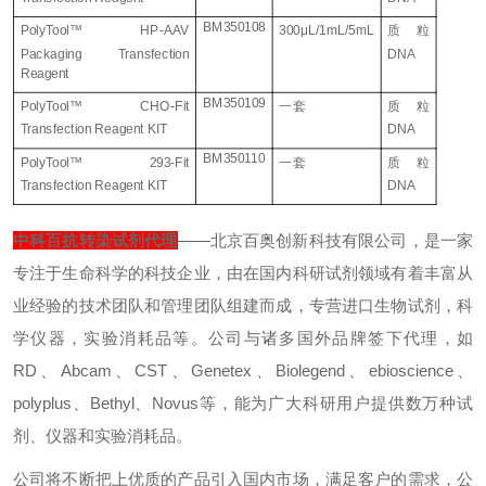
BM350108
PolyTool
™
HP-AAV
300
μ
L/1mL/5mL
质粒
Packaging Transfection
DNA
Reagent
BM350109
PolyTool
™
CHO-Fit
一套
质粒
Transfection Reagent KIT
DNA
BM350110
PolyTool
™
293-Fit
一套
质粒
Transfection Reagent KIT
DNA
中科百抗转染试剂代理
——北京百奥创新科技有限公司，是一家
专注于生命科学的科技企业，由在国内科研试剂领域有着丰富从
业经验的技术团队和管理团队组建而成，专营进口生物试剂，科
学仪器，实验消耗品等。公司与诸多国外品牌签下代理，如
RD
、
Abcam
、
CST
、
Genetex
、
Biolegend
、
ebioscience
、
polyplus
、
Bethyl
、
Novus
等，能为广大科研用户提供数万种试
剂、仪器和实验消耗品。
公司将不断把上优质的产品引入国内市场，满足客户的需求，公