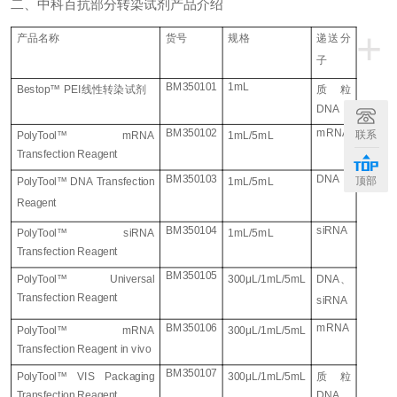
二、
中科百抗部分转染试剂产品介绍
+
产品名称
货号
规格
递送分
子
BM350101
1mL
Bestop™
PEI
线性转染试剂
质粒
DNA
BM350102
mRNA
联系
PolyTool
™
mRNA
1mL/5mL
Transfection Reagent
BM350103
DNA
顶部
PolyTool
™
DNA
Transfection
1mL/5mL
Reagent
BM350104
siRNA
PolyTool
™
siRNA
1mL/5mL
Transfection Reagent
BM350105
PolyTool
™
Universal
300
μ
L/1mL/5mL
DNA
、
Transfection Reagent
siRNA
BM350106
mRNA
PolyTool
™
mRNA
300
μ
L/1mL/5mL
Transfection Reagent in vivo
BM350107
PolyTool
™
VIS Packaging
300
μ
L/1mL/5mL
质粒
Transfection Reagent
DNA