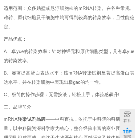
适用范围：
众多贴壁或悬浮细胞株的
mRNA
转染。在各种常规、
难转、原代细胞及干细胞中均可得到较高的转染效率，且性能稳
定。
产品优点：
A
、卓yue的转染效率：针对神经元和原代细胞类型，具有卓yue
的转染效率。
B
、显著提高蛋白表达水平：该
mRNA
转染试剂显著提高蛋白表
达水平，并在转染细胞中表现出极gao的均一性。
C
、极简的操作步骤：无需换液，轻松上手，体验感飙升
!
二、品牌简介
mRNA
转染试剂品牌
——中科百抗，依托于中科院的科研技术力
联系
量，以中科院资深科学家为核心，整合经验丰富的商业团队及管
顶部
理团队组建而成，专注于生物医药核心原料研发及整体解决方案