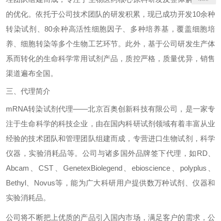
的优化。依托于公司技术团队的研发积累，现已成功开发
10
余种
转染试剂、
80
余种高活性细胞因子、多种培养基，覆盖细胞培
养、细胞转染等多个生物工艺环节。此外，基于公司研发生产体
系而转化的生命科学常用试剂产品，质控严格，质量优异，销售
渠道遍布全国。
三、代理简介
mRNA
转染试剂代理——北京百奥创新科技有限公司，是一家专
注于生命科学的科技企业，由在国内科研试剂领域有着丰富从业
经验的技术团队和管理团队组建而成，专营进口生物试剂，科学
仪器，实验消耗品等。公司与诸多国外品牌签下代理，如
RD
、
Abcam
、
CST
、
GenetexBiolegend
、
ebioscience
、
polyplus
、
Bethyl
、
Novus
等，能为广大科研用户提供数万种试剂、仪器和
实验消耗品。
公司将不断把上优质的产品引入国内市场，满足客户的需求，公