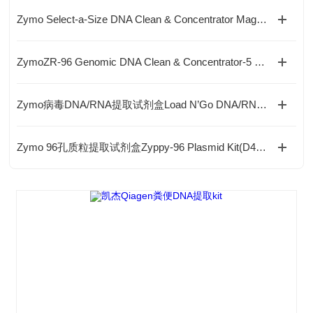
Zymo Select-a-Size DNA Clean & Concentrator MagBead Kit现货供应
ZymoZR-96 Genomic DNA Clean & Concentrator-5 Kit(D4066)/(D4067)
Zymo病毒DNA/RNA提取试剂盒Load N’Go DNA/RNA Viral Kit(R2143)现货供应
Zymo 96孔质粒提取试剂盒Zyppy-96 Plasmid Kit(D4041)现货供应