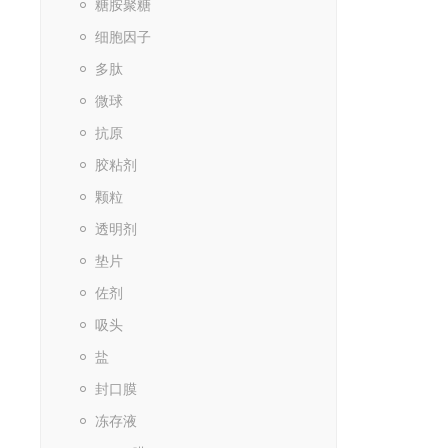
糖胺聚糖
细胞因子
多肽
微球
抗原
胶粘剂
颗粒
透明剂
垫片
佐剂
吸头
盐
封口膜
冻存液