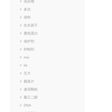
混合物
多抗
填料
生长因子
重组蛋白
保护剂
抑制剂
mix
kit
芯片
载玻片
速溶颗粒
聚乙二醇
DNA