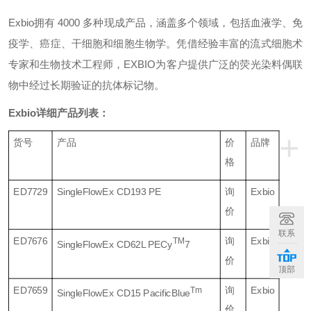
Exbio
拥有 4000 多种现成产品，涵盖多个领域，包括血液学、免
疫学、癌症、干细胞和细胞生物学。凭借经验丰富的流式细胞术
专家和生物技术工程师，EXBIO为客户提供广泛的荧光染料偶联
物中经过长期验证的抗体标记物。
Exbio详细产品列表：
+
货号
产品
价
品牌
格
ED7729
SingleFlowEx CD193 PE
询
Exbio
价
联系
ED7676
询
Exbio
TM
SingleFlowEx CD62L PECy
7
价
顶部
ED7659
询
Exbio
Tm
SingleFlowEx CD15 PacificBlue
价