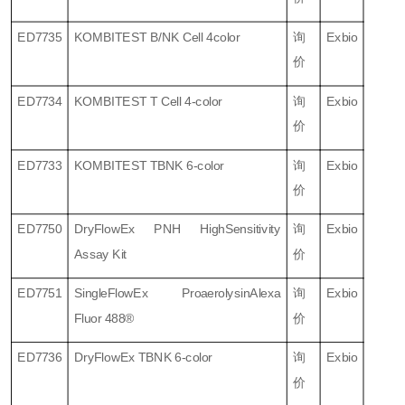
ED7735
KOMBITEST B/NK Cell 4color
询
Exbio
价
ED7734
KOMBITEST T Cell 4-color
询
Exbio
价
ED7733
KOMBITEST TBNK 6-color
询
Exbio
价
ED7750
DryFlowEx PNH HighSensitivity
询
Exbio
Assay Kit
价
ED7751
SingleFlowEx ProaerolysinAlexa
询
Exbio
Fluor 488®
价
ED7736
DryFlowEx TBNK 6-color
询
Exbio
价