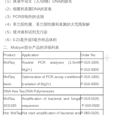
（
1
）
体液中宿主（人
/
动物）
DNA
的缺失
（
2
）
细菌和真菌
DNA
的富集
（
3
）
PCR
抑制剂的去除
（
4
）
革兰阳性菌、革兰阴性菌和真菌的大范围裂解
（
5
）
缓冲液和试剂无污染
（
6
）
0.21
毫升或
5
毫升样品体积
二、
Molzym
部分产品的详细列表
+
Product
Application
Order No.
MolTaq
Routine PCR analyses (1.5mM
P-010-1000,
Mg2+)
P-010-5000
MolTaq
Optimization of PCR assay conditions
P-016-1000,
basic
(variation of Mg2+)
P-016-5000
DNA-free Taq DNA Polymerases
MolTaq
Amplification of bacterial and fungal
P-019-0100,
16S/18S
sequences
P-019-0500
Hot MolTaq
Hot start amplification of bacterial and
P-080-0100,