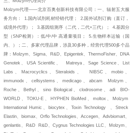
三、
Molzym
代理简介
Molzym
代理
——
北京百奥创新科技有限公司：
一、辐射五大服
务方向：
1.
国内试剂耗材经销代理；
2.
国外试剂订购（直订，
或境外代理）；
3.
基因组测序（二代，二代
+
三代）；
4.
基因分
型（
SNP
检测）：低
/
中
/
中 高通量项目；
5.
生物样本运输（国
内、）；
二、多家代理品牌，涉及
30
多种，经营代理
500
多个品
牌：
Molzym
、
Sigma
、
R&D
、
Epigentek
、
ThermoFisher
、
DNA
Genotek
、
USA Scientific
、
Matreya
、
Sage Science
、
List
Labs
、
Macrocyclics
、
Steraloids
、
NIBSC
、
mobio
、
immunodx
、
cellsystems
、
medicago
、
abcam
Molzym
、
Roche
、
Bethyl
、
sino Biological
、
clodrosome
、
adi
BIO-
WORLD
、
TOKU-E
、
HYPHEN BioMed
、
moltox
、
Molzym
International Humic
、
biocytex
、
Toxin Technology
、
Streck
Elastin
、
biomax
、
Orflo Technologies
、
Accegen
、
Advbiomart
、
genlantis
、
R&D
R&D
、
Cygnus Technologies LLC
、
Molzym
、