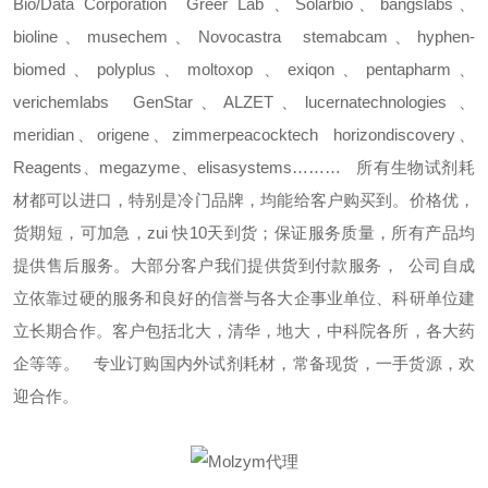
Bio/Data Corporation
Greer Lab
、
Solarbio
、
bangslabs
、
bioline
、
musechem
、
Novocastra
stemabcam
、
hyphen-
biomed
、
polyplus
、
moltoxop
、
exiqon
、
pentapharm
、
verichemlabs
GenStar
、
ALZET
、
lucernatechnologies
、
meridian
、
origene
、
zimmerpeacocktech
horizondiscovery
、
Reagents
、
megazyme
、
elisasystems………
所有生物试剂耗
材都可以进口，特别是冷门品牌，均能给客户购买到。价格优，
货期短，可加急，
zui
快
10
天到货；保证服务质量，所有产品均
提供售后服务。大部分客户我们提供货到付款服务，
公司自成
立依靠过硬的服务和良好的信誉与各大企事业单位、科研单位建
立长期合作。客户包括北大，清华，地大，中科院各所，各大药
企等等。
专业订购国内外试剂耗材，常备现货，一手货源，欢
迎合作。