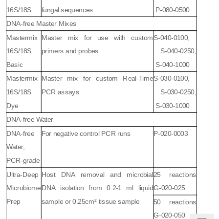
16S/18S
fungal sequences
P-080-0500
DNA-free Master Mixes
Mastermix
Master mix for use with custom
S-040-0100,
16S/18S
primers and probes
S-040-0250,
Basic
S-040-1000
Mastermix
Master mix for custom Real-Time
S-030-0100,
16S/18S
PCR assays
S-030-0250,
Dye
S-030-1000
DNA-free Water
DNA-free
For negative control PCR runs
P-020-0003
Water,
PCR-grade
Ultra-Deep
Host DNA removal and microbial
25 reactions
Microbiome
DNA isolation from 0.2-1 ml liquid
G-020-025
Prep
sample or 0.25cm² tissue sample
50 reactions
G-020-050