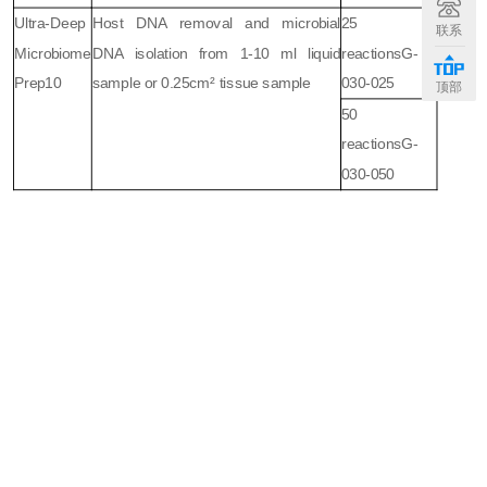
Ultra-Deep
Host DNA removal and microbial
25
联系
Microbiome
DNA isolation from 1-10 ml liquid
reactions
G-
Prep10
sample or 0.25cm² tissue sample
030-025
顶部
50
reactions
G-
030-050