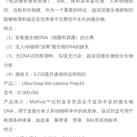
（包括脑脊液和滑液）、
BAL
、痰和尿等渗出液、人和动物组
织、活检和生物膜。作为一个重要的特征，超深层微生物群制剂
能够检测和鉴定在培养基中完整但不生长的微生物。
特点：
（
1
）
富集微生物
DNA
（细菌和真菌）的分离
（
2
）
无人
/
动物和“游离"微生物
DNA
的缺失
（
3
）
无
DNA
试剂和塑料，实现无污染、超深层微生物组分生物
分析
（
4
）
规格大：
0.210
毫升液体样品和组织
产品二：
Ultra-Deep Microbiome Prep10
货号：
D-300-050
产品简介：
MolYsis
™试剂盒非常适合于提供丰富的微生物
DNA
，用于直接分析人和动物样本中的病原体。该试剂盒可用于
检测各种体液，如血液、脑脊液、滑液、
BAL
和其他标本。
特点：