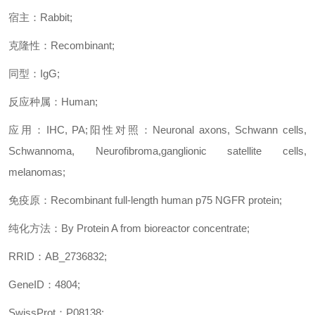
宿主：
Rabbit;
克隆性：
Recombinant;
同型：
IgG;
反应种属：
Human;
应用：
IHC, PA;
阳性对照：
Neuronal axons, Schwann cells,
Schwannoma, Neurofibroma,ganglionic satellite cells,
melanomas;
免疫原：
Recombinant full-length human p75 NGFR protein;
纯化方法：
By Protein A from bioreactor concentrate;
RRID
：
AB_2736832
;
GeneID
：
4804;
SwissProt
：
P08138;