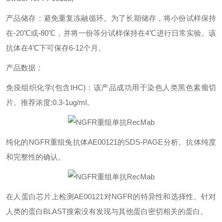
产品储存：避免重复冻融循环。为了长期储存，将小份试样保持
在
-20℃
或
-80℃
，并将一份等分试样保持在
4℃
进行日常实验。该
抗体在
4℃
下可保存
6-12
个月。
产品数据：
免疫组织化学
(
包含
IHC)
：该产品成功用于染色人类黑色素瘤切
片。推荐浓度
:0.3-1ug/ml
。
纯化的
NGFR
重组兔抗体
AE00121
的
SDS-PAGE
分析。抗体纯度
和完整性的确认。
在人蛋白芯片上检测
AE00121
对
NGFR
的特异性和选择性。针对
人类的蛋白
BLAST
搜索没有发现与其他蛋白密切相关的蛋白。