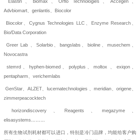
Elastin
、
biomax
、
Orflo Technologies
、
Accegen
、
Advbiomart
、
genlantis
、
Biocolor
Biocolor
、
Cygnus Technologies LLC
、
Enzyme Research
、
Bio/Data Corporation
Greer Lab
、
Solarbio
、
bangslabs
、
bioline
、
musechem
、
Novocastra
stemrd
、
hyphen-biomed
、
polyplus
、
moltox
、
exiqon
、
pentapharm
、
verichemlabs
GenStar
、
ALZET
、
lucernatechnologies
、
meridian
、
origene
、
zimmerpeacocktech
horizondiscovery
、
Reagents
、
megazyme
、
elisasystems………
所有生物试剂耗材都可以进口，特别是冷门品牌，均能给客户购