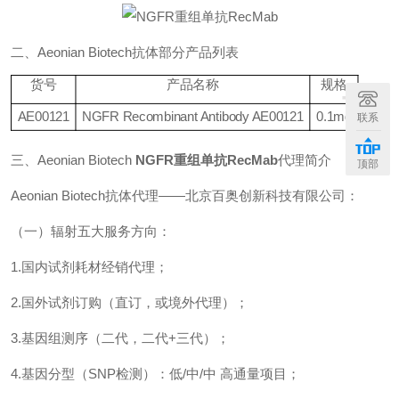
二、
Aeonian Biotech
抗体部分产品列表
+
货号
产品名称
规格
AE001
21
NGFR Recombinant Antibody AE00121
0.1mg
联系
三、
Aeonian Biotech
NGFR重组单抗RecMab
代理简介
顶部
Aeonian Biotech
抗体代理——北京百奥创新科技有限公司：
（一）辐射五大服务方向：
1.
国内试剂耗材经销代理；
2.
国外试剂订购（直订，或境外代理）；
3.
基因组测序（二代，二代
+
三代）；
4.
基因分型（
SNP
检测）：低
/
中
/
中
高通量项目；