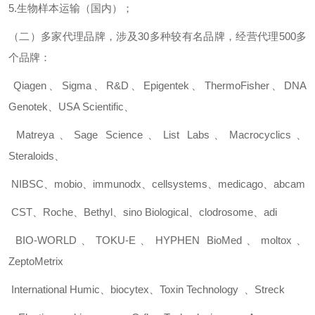
5.
生物样本运输（国内）；
（二）多家代理品牌，涉及
30
多种较有名品牌，经营代理
500
多
个品牌：
Qiagen
、
Sigma
、
R&D
、
Epigentek
、
ThermoFisher
、
DNA
Genotek
、
USA Scientific
、
Matreya
、
Sage Science
、
List Labs
、
Macrocyclics
、
Steraloids
、
NIBSC
、
mobio
、
immunodx
、
cellsystems
、
medicago
、
abcam
CST
、
Roche
、
Bethyl
、
sino Biological
、
clodrosome
、
adi
BIO-WORLD
、
TOKU-E
、
HYPHEN BioMed
、
moltox
、
ZeptoMetrix
International Humic
、
biocytex
、
Toxin Technology
、
Streck