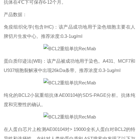
抗体在
4℃
下可保存
6-12
个月。
产品数据：
免疫组织化学
(
包含
IHC)
：该产品成功地用于染色细胞主要在人
脾切片生发中心。推荐浓度
:0.3-1ug/ml
蛋白质印迹法
(WB)
：该产品被成功地用于染色。
A431
、
MCF7
和
U937
细胞裂解液中出现
26kDa
条带。推荐浓度
:0.3-1ug/ml
纯化的
BCL2
小鼠重组抗体
AE00104
的
SDS-PAGE
分析。抗体纯
度和完整性的确认。
在人蛋白芯片上检测
AE00104
对
> 19000
全长人蛋白对
BCL2
的特
异性和选择性。在针对人类的蛋白质
BLAST
搜索中发现了以下与