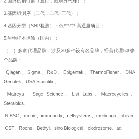
2.
国外试剂订购（直订，或境外代理）；
3.
基因组测序（二代，二代
+
三代）；
4.
基因分型（
SNP
检测）：低
/
中
/
中
高通量项目；
5.
生物样本运输（国内）；
（二）多家代理品牌，涉及
30
多种较有名品牌，经营代理
500
多
个品牌：
Qiagen
、
Sigma
、
R&D
、
Epigentek
、
ThermoFisher
、
DNA
Genotek
、
USA Scientific
、
Matreya
、
Sage Science
、
List Labs
、
Macrocyclics
、
Steraloids
、
NIBSC
、
mobio
、
immunodx
、
cellsystems
、
medicago
、
abcam
CST
、
Roche
、
Bethyl
、
sino Biological
、
clodrosome
、
adi