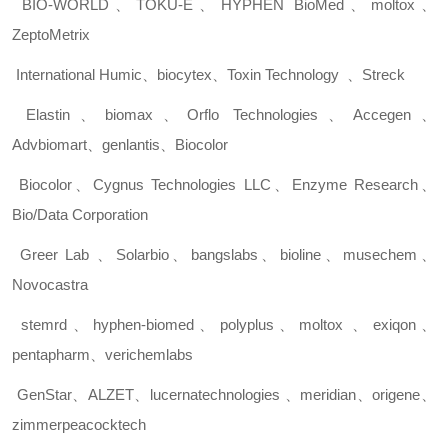
BIO-WORLD
、
TOKU-E
、
HYPHEN BioMed
、
moltox
、
ZeptoMetrix
International Humic
、
biocytex
、
Toxin Technology
、
Streck
Elastin
、
biomax
、
Orflo Technologies
、
Accegen
、
Advbiomart
、
genlantis
、
Biocolor
Biocolor
、
Cygnus Technologies LLC
、
Enzyme Research
、
Bio/Data Corporation
Greer Lab
、
Solarbio
、
bangslabs
、
bioline
、
musechem
、
Novocastra
stemrd
、
hyphen-biomed
、
polyplus
、
moltox
、
exiqon
、
pentapharm
、
verichemlabs
GenStar
、
ALZET
、
lucernatechnologies
、
meridian
、
origene
、
zimmerpeacocktech