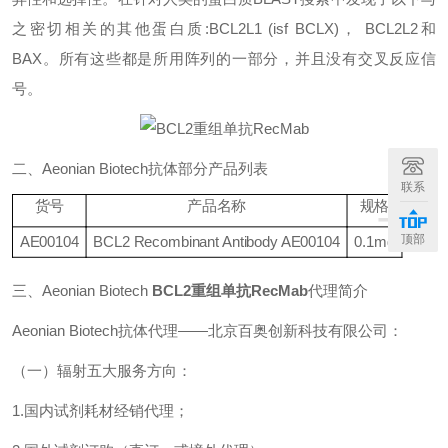
之密切相关的其他蛋白质
:BCL2L1 (isf BCLX)
，
BCL2L2
和
BAX
。所有这些都是所用阵列的一部分，并且没有交叉反应信
号。
二、
Aeonian Biotech
抗体部分产品列表
联系
+
货号
产品名称
规格
顶部
AE001
04
BCL2 Recombinant Antibody AE00104
0.1mg
三、
Aeonian Biotech
BCL2重组单抗RecMab
代理简介
Aeonian Biotech
抗体代理——北京百奥创新科技有限公司：
（一）辐射五大服务方向：
1.
国内试剂耗材经销代理；