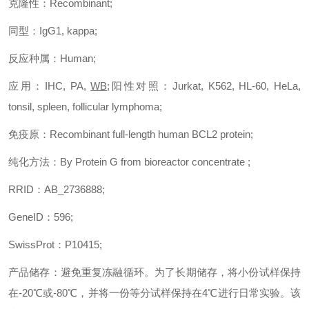
克隆性：
Recombinant;
同型：
IgG1, kappa;
反应种属：
Human;
应用：
IHC, PA,
WB
;
阳性对照：
Jurkat, K562, HL-60, HeLa,
tonsil, spleen, follicular lymphoma;
免疫原：
Recombinant full-length human BCL2 protein;
纯化方法：
By Protein G from bioreactor concentrate ;
RRID
：
AB_2736888
;
GeneID
：
596;
SwissProt
：
P10415;
产品储存：避免重复冻融循环。为了长期储存，将小份试样保持
在
-20℃
或
-80℃
，并将一份等分试样保持在
4℃
进行日常实验。该