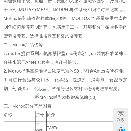
萄糖琼脂平板、琼脂、沙门氏菌和大肠杆菌测试菌株、冷冻和冻
干
S9
、
MUTAZYME™
、
NADPH
再生系统和阳性对照化学品、
MolTox
哺乳动物微粒体酶
(S9)
等
。
MOLTOX™
还是备受推崇的
制备细菌培养基制造商，包括用于工业、环境和分子微生物学的
营养培养基、选择性培养基和富集培养基。
二、
Moltox
产品优势
1. moltox
提供系列
zu
氨酸缺陷型
shu
伤寒沙门
shi
菌的标准菌株，
直接来源于
Ames
实验室，有证书提供。
2. Moltox
提供高标准蛋白浓度已知的
S9
，
*
符合
Ames
实验标准。
3.
可进行食品与饮用水、化学品、洗涤剂、消毒剂、食品添加
剂、药物残留、化妆品、容器与包装材料等遗传毒理学检测。
三、
Moltox
部分产品
列表
+
名称
货号
简介
联系
71-
TA97a
097L