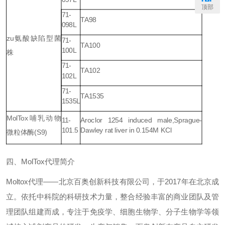
顶部
71-
TA98
098L
zu
氨酸缺陷型菌
71-
TA100
100L
株
71-
TA102
102L
71-
TA1535
1535L
MolTox
哺乳动物
11-
Aroclor 1254 induced male,
Sprague-
101.5
Dawley rat liver in 0.154M KCl
微粒体酶
(S9)
四、
MolTox
代理简介
Moltox
代理
——北京百奥创新科技有限公司，
于
2017
年在北京成
立。依托中科院的科研技术力量，整合经验丰富的商业团队及管
理团队组建而成，专注于免疫学、细胞生物学、分子生物学等领