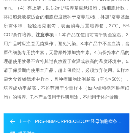
min。
（
4）弃上清，以1-2mL*培养基重悬细胞，活细胞计数，
将细胞悬液按适合的细胞密度接种于培养瓶/板，补加*培养基至
所需体积，轻轻摇晃混匀，表面消毒后置培养箱，37℃、5%
CO2条件培养。
注意事项：
1.本产品在使用前需平衡至室温。
2.
用产品时应注意无菌操作，避免污染。
3.本产品中不含血清，含
原代细胞专用抗生素，无需额外添加抗生素。
4.为保持本产品的
理想使用效果不宜将其过夜放置于室温或较高的温度环境中。5.
请于保质期内使用本产品，超出保质期，必须放弃使用。
6.样本
需为食管鳞德术中样本，且肿瘤细胞比例越高（至少>50%），
培养成功率越高，不推荐用于少量样本（如内镜和循环肿瘤细
胞）的培养。
7.本产品仅用于科研用途，不能用于体外诊断。
PRS-NBM-CRPRECEDO神经母细胞瘤条件重编程培养基
上一个：