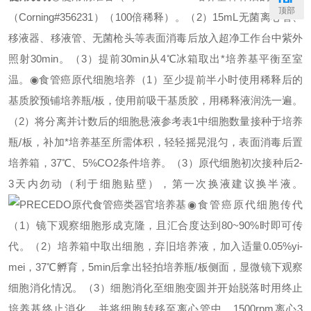
顶部
（Corning#356231）（100倍稀释）。
（
2）15mL无菌离心管、
移液器、移液管、无菌枪头等表面消毒后放入超净工作台中紫外
照射30min。
（
3）提前30min从4℃冰箱取出*培养基平衡至室
温。
◉食管癌原代细胞培养
（
1）至少提前半小时使用稀释后的
基质胶预铺培养瓶/板，使用前吸干基质胶，用稀释液润洗一遍。
（
2）将分离并计数后的细胞悬液参考表1中细胞数量接种于培养
瓶/板，补加*培养基至所需体积，轻轻摇晃混匀，表面消毒后置
培养箱，37℃、5%CO2条件培养。
（
3）原代细胞初次接种后2-
3天内勿动（利于细胞贴壁），第一次换液建议换半液。
◉食管癌原代细胞传代
（
1）镜下观察细胞形成克隆，且汇合度达到80~90%时即可传
代。
（
2）培养箱中取出细胞，弃旧培养液，加入适量0.05%yi-
mei，37℃孵育，5min后拿出轻拍培养瓶/板侧面，显微镜下观察
细胞消化情况。
（
3）细胞消化至细胞变圆并开始脱落时用终止
培养基终止消化，并将细胞转移至离心管中，1500rpm离心3