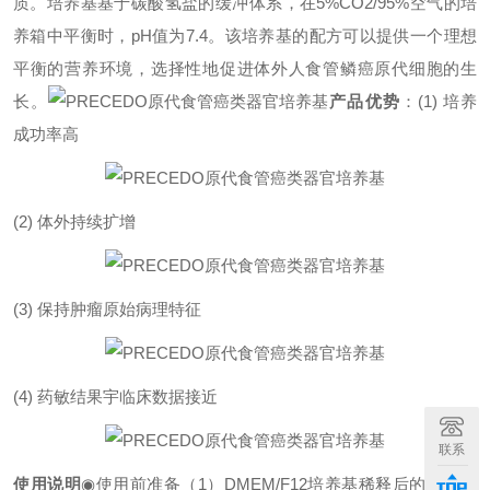
质。培养基基于碳酸氢盐的缓冲体系，在5%CO2/95%空气的培
养箱中平衡时，pH值为7.4。该培养基的配方可以提供一个理想
平衡的营养环境，选择性地促进体外人食管鳞癌原代细胞的生
长。
产品优势
：
(1) 培养
成功率高
(2) 体外持续扩增
(3) 保持肿瘤原始病理特征
(4) 药敏结果宇临床数据接近
联系
使用说明
◉使用前准备
（
1）DMEM/F12培养基稀释后的基质胶