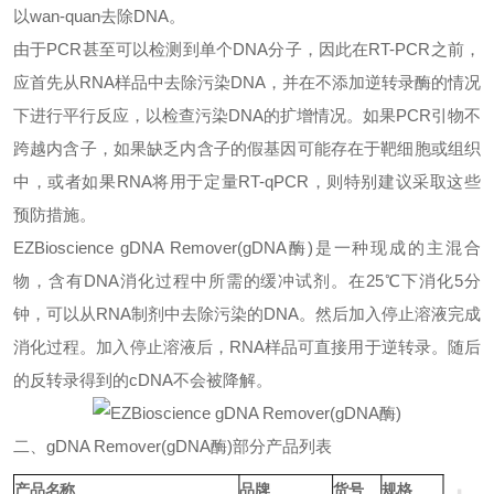
以
wan-quan
去除
DNA
。
由于
PCR
甚至可以检测到单个
DNA
分子，因此在
RT-PCR
之前，
应首先从
RNA
样品中去除污染
DNA
，并在不添加逆转录酶的情况
下进行平行反应，以检查污染
DNA
的扩增情况。如果
PCR
引物不
跨越内含子，如果缺乏内含子的假基因可能存在于靶细胞或组织
中，或者如果
RNA
将用于定量
RT-qPCR
，则特别建议采取这些
预防措施。
EZBioscience gDNA Remover(gDNA
酶
)
是一种现成的主混合
物，含有
DNA
消化过程中所需的缓冲试剂。在
25
℃下消化
5
分
钟，可以从
RNA
制剂中去除污染的
DNA
。然后加入停止溶液完成
消化过程。加入停止溶液后，
RNA
样品可直接用于逆转录。随后
的反转录得到的
cDNA
不会被降解。
二、
gDNA Remover(gDNA
酶
)
部分产品列表
产品名称
品牌
货号
规格