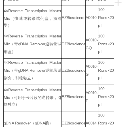
+
100
4
×
Reverse Transcription Master
EZBioscience
A0010
Rxns
×
20
Mix
（快速逆转录试剂盒，预混
型）
µl
4
×
Reverse Transcription Master
100
A0010-
Mix
（带
gDNA Remover
逆转录试
EZBioscience
Rxns
×
20
GQ
剂盒）
µl
4
×
Reverse Transcription Master
100
A0010-
Mix
（带
gDNA Remover
逆转录试
EZBioscience
Rxns
×
20
G
剂盒，引物独立）
µl
100
4
×
Reverse Transcription Master
A0010-
EZBioscience
Rxns
×
20
Mix
（可用于长片段的逆转录，引
T
物独立）
µl
100
gDNA Remover
（
gDNA
酶）
EZBioscience
A0014
Rxns
×
20