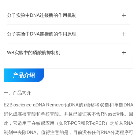
分子实验中DNA连接酶的作用机制
分子实验中DNA连接酶的作用原理
WB实验中的磷酸酶抑制剂
产品介绍
一、
产品简介
EZBioscience gDNA Remover(gDNA
酶
)
能够将双链和单链
DNA
消化成寡核苷酸和单核苷酸。并且已被证实不含
RNase
活性。因
此，它适用于在敏感应用（如
RT-PCR
和
RT-qPCR
）之前从
RNA
制剂中去除
DNA
。值得注意的是，目前没有任何
RNA
分离程序可