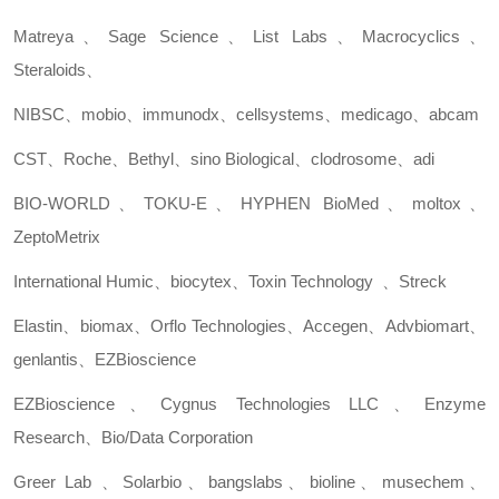
Matreya
、
Sage Science
、
List Labs
、
Macrocyclics
、
Steraloids
、
NIBSC
、
mobio
、
immunodx
、
cellsystems
、
medicago
、
abcam
CST
、
Roche
、
Bethyl
、
sino Biological
、
clodrosome
、
adi
BIO-WORLD
、
TOKU-E
、
HYPHEN BioMed
、
moltox
、
ZeptoMetrix
International Humic
、
biocytex
、
Toxin Technology
、
Streck
Elastin
、
biomax
、
Orflo Technologies
、
Accegen
、
Advbiomart
、
genlantis
、
EZBioscience
EZBioscience
、
Cygnus Technologies LLC
、
Enzyme
Research
、
Bio/Data Corporation
Greer Lab
、
Solarbio
、
bangslabs
、
bioline
、
musechem
、