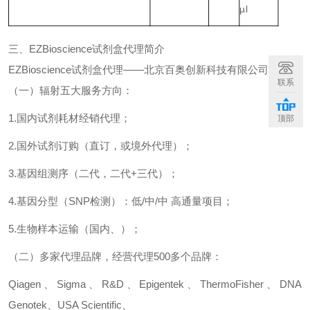
µl
三、
EZBioscience
试剂盒代理简介
EZBioscience
试剂盒代理——
北京百奥创新科技有限公司：
联系
（
一
）
辐射五大服务方向：
1.
国内试剂耗材经销代理；
顶部
2.
国外试剂订购（直订，或境外代理）；
3.
基因组测序（二代，二代
+
三代）；
4.
基因分型（
SNP
检测）：低
/
中
/
中 高通量项目；
5.
生物样本运输（国内、）；
（
二
）
多家代理品牌，经营代理
500
多个品牌：
Qiagen
、
Sigma
、
R&D
、
Epigentek
、
ThermoFisher
、
DNA
Genotek
、
USA Scientific
、