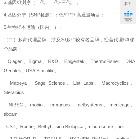
3.
基因组测序（二代，二代
+
三代）；
联系
4.
基因分型（
SNP
检测）：低
/
中
/
中
高通量项目；
顶部
5.
生物样本运输（国内、）；
（二）多家代理品牌，涉及
30
多种较有名品牌，经营代理
500
多
个品牌：
Qiagen
、
Sigma
、
R&D
、
Epigentek
、
ThermoFisher
、
DNA
Genotek
、
USA Scientific
、
Matreya
、
Sage Science
、
List Labs
、
Macrocyclics
、
Steraloids
、
NIBSC
、
mobio
、
immunodx
、
cellsystems
、
medicago
、
abcam
CST
、
Roche
、
Bethyl
、
sino Biological
、
clodrosome
、
adi
BIO-WORLD
、
TOKU-E
、
HYPHEN BioMed
、
moltox
、