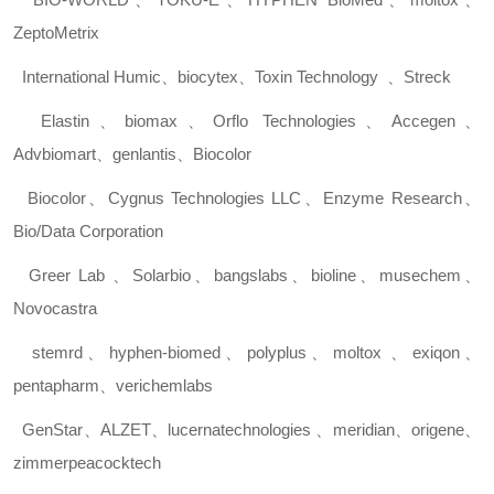
ZeptoMetrix
International Humic
、
biocytex
、
Toxin Technology
、
Streck
Elastin
、
biomax
、
Orflo Technologies
、
Accegen
、
Advbiomart
、
genlantis
、
Biocolor
Biocolor
、
Cygnus Technologies LLC
、
Enzyme Research
、
Bio/Data Corporation
Greer Lab
、
Solarbio
、
bangslabs
、
bioline
、
musechem
、
Novocastra
stemrd
、
hyphen-biomed
、
polyplus
、
moltox
、
exiqon
、
pentapharm
、
verichemlabs
GenStar
、
ALZET
、
lucernatechnologies
、
meridian
、
origene
、
zimmerpeacocktech