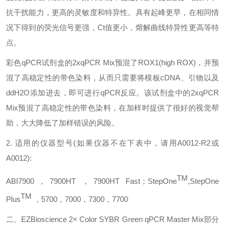
抗干扰能力，更高的灵敏度和特异性。具有起峰更早，在相同情
况下得到的荧光信号更强，
Ct
值更小，熔解曲线特异性更高等特
点。
彩色
qPCR
试剂盒
的
2xqPCR Mix
预混了
ROX1(high ROX)
，并预
混了高稳定性的带色染料，从而只需要将模板
cDNA
、引物以及
ddH2O
添加进去，即可进行
qPCR
反应。该试剂盒中的
2xqPCR
Mix
预混了高稳定性的带色染料，在加样时提供了很好的视觉帮
助，大大降低了加样错误的风险。
2.
适用的仪器型号
(
如果仪器不在下表中，请用
A0012-R2
或
A0012):
TM
ABI7900
，
7900HT
，
7900HT Fast
；
StepOne
,StepOne
TM
Plus
，
5700
，
7000
，
7300
，
7700
二、
EZBioscience
2
×
Color SYBR Green qPCR Master Mix
部分