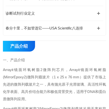
诊断试剂行业定义
春分十里，不如管选它——USA Scientific八连排
产品介绍
一、
产品介绍
Arrayit
镜面环氧树脂
2
微阵列芯片，
Arrayit
镜面环氧树脂
(MirrorEpoxy2)
微阵列载玻片（
1 x 25 x 76 mm
）提供了市场上
先进的微阵列载玻片之一，具有抛光原子光滑玻璃、高活性环氧
化学表面、高共价结合能力和极低背景荧光，适用于
DNA
和蛋白
质微阵列应用。
Arrayit
镜面环氧树脂
2(MirrorEpoxy2)
微阵列载玻片用于寡核苷