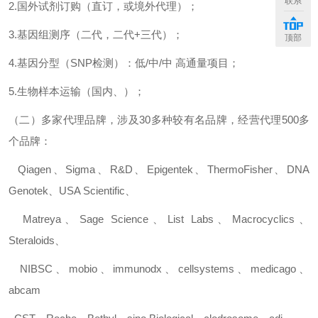
联系
2.
国外试剂订购（直订，或境外代理）；
3.
基因组测序（二代，二代
+
三代）；
顶部
4.
基因分型（
SNP
检测）：低
/
中
/
中
高通量项目；
5.
生物样本运输（国内、）；
（二）多家代理品牌，涉及
30
多种较有名品牌，经营代理
500
多
个品牌：
Qiagen
、
Sigma
、
R&D
、
Epigentek
、
ThermoFisher
、
DNA
Genotek
、
USA Scientific
、
Matreya
、
Sage Science
、
List Labs
、
Macrocyclics
、
Steraloids
、
NIBSC
、
mobio
、
immunodx
、
cellsystems
、
medicago
、
abcam