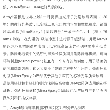
酸、
cDNA
和
BAC DNA
微阵列的制造。
Arrayit
基板是世界上唯1一种提供抛光原子光滑玻璃表面（±
20
埃）的微阵列基质，以实现二氧化硅的均匀性和数据精度。镜面
环氧树脂
(MirrorEpoxy2 )
基底按照“开放平台"尺寸（
25 x 76
mm
）制造，在先进的
1
级洁净室中进行原子级清洁，并用
Arrayit
的超纯环氧树脂处理表面，以实现高反应共价偶联效率和低背
景。防静电包装中的热密封可延长保质期并消除静电积聚。镜面
环氧树脂
(MirrorEpoxy2 )
基底有一个专有的角倒角，用于明确的
侧面和端部方向，这大大提高了制造过程中的可用性。镜面环氧
树脂
(MirrorEpoxy 2)
产品优于其他供应商的标准光学质量玻璃，
是使用接触和非接触印刷方法制造高密度
DNA
微阵列应用的选择
基板。镜面环氧树脂
(MirrorEpoxy2 )
基底产品与所有主要品牌的
微阵列和扫描仪兼容。
二、
Arrayit
镜面环氧树脂
2
微阵列芯片
部分产品列表