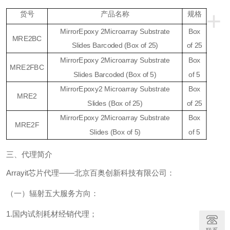
+
货号
产品名称
规格
MirrorEpoxy
2
Microarray Substrate
Box
MRE
2
BC
Slides Barcoded (Box of 25)
of 25
MirrorEpoxy
2
Microarray Substrate
Box
MRE
2
FBC
Slides Barcoded (Box of 5)
of 5
MirrorEpoxy
2
Microarray Substrate
Box
MRE
2
Slides (Box of 25)
of 25
MirrorEpoxy
2
Microarray Substrate
Box
MRE
2
F
Slides (Box of 5)
of 5
三、代理简介
Arrayit
芯片
代理
——北京百奥创新科技有限公司：
（一）辐射五大服务方向：
1.
国内试剂耗材经销代理；