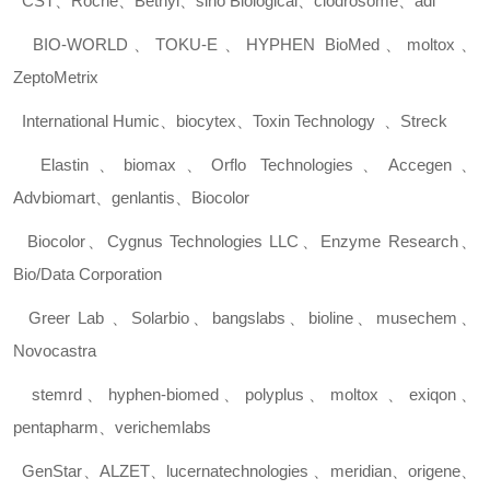
CST
、
Roche
、
Bethyl
、
sino Biological
、
clodrosome
、
adi
BIO-WORLD
、
TOKU-E
、
HYPHEN BioMed
、
moltox
、
ZeptoMetrix
International Humic
、
biocytex
、
Toxin Technology
、
Streck
Elastin
、
biomax
、
Orflo Technologies
、
Accegen
、
Advbiomart
、
genlantis
、
Biocolor
Biocolor
、
Cygnus Technologies LLC
、
Enzyme Research
、
Bio/Data Corporation
Greer Lab
、
Solarbio
、
bangslabs
、
bioline
、
musechem
、
Novocastra
stemrd
、
hyphen-biomed
、
polyplus
、
moltox
、
exiqon
、
pentapharm
、
verichemlabs
GenStar
、
ALZET
、
lucernatechnologies
、
meridian
、
origene
、