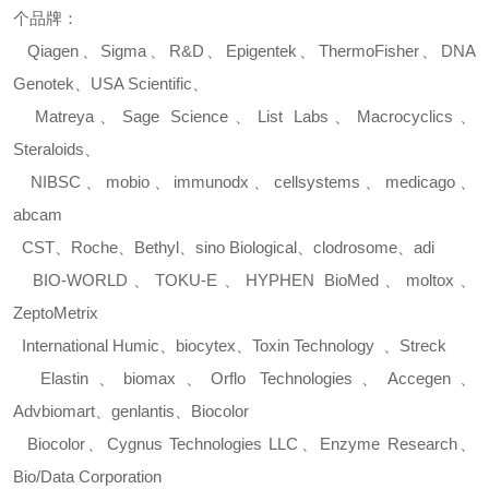
个品牌：
Qiagen
、
Sigma
、
R&D
、
Epigentek
、
ThermoFisher
、
DNA
Genotek
、
USA Scientific
、
Matreya
、
Sage Science
、
List Labs
、
Macrocyclics
、
Steraloids
、
NIBSC
、
mobio
、
immunodx
、
cellsystems
、
medicago
、
abcam
CST
、
Roche
、
Bethyl
、
sino Biological
、
clodrosome
、
adi
BIO-WORLD
、
TOKU-E
、
HYPHEN BioMed
、
moltox
、
ZeptoMetrix
International Humic
、
biocytex
、
Toxin Technology
、
Streck
Elastin
、
biomax
、
Orflo Technologies
、
Accegen
、
Advbiomart
、
genlantis
、
Biocolor
Biocolor
、
Cygnus Technologies LLC
、
Enzyme Research
、
Bio/Data Corporation