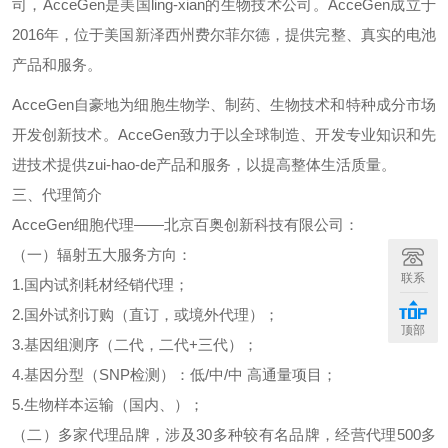
司，
AcceGen
是美国
ling-xian
的生物技术公司。
AcceGen
成立于
2016
年，位于美国新泽西州费尔菲尔德，提供完整、真实的电池
产品和服务。
AcceGen
自豪地为细胞生物学、制药、生物技术和特种成分市场
开发创新技术。
AcceGen
致力于以全球制造、开发专业知识和先
进技术提供
zui-hao-de
产品和服务，以提高整体生活质量。
三、代理简介
AcceGen
细胞代理
——北京百奥创新科技有限公司：
（一）辐射五大服务方向：
联系
1.
国内试剂耗材经销代理；
2.
国外试剂订购（直订，或境外代理）；
顶部
3.
基因组测序（二代，二代
+
三代）；
4.
基因分型（
SNP
检测）：低
/
中
/
中
高通量项目；
5.
生物样本运输（国内、）；
（二）多家代理品牌，涉及
30
多种较有名品牌，经营代理
500
多