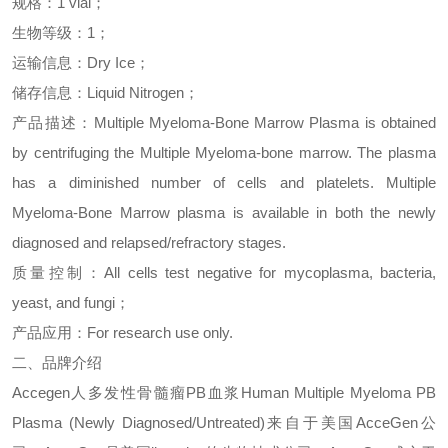
规格：
1 vial
；
生物等级：
1
；
运输信息：
Dry Ice
；
储存信息：
Liquid Nitrogen
；
产品描述：
Multiple Myeloma-Bone Marrow Plasma is obtained
by centrifuging the Multiple Myeloma-bone marrow. The plasma
has a diminished number of cells and platelets. Multiple
Myeloma-Bone Marrow plasma is available in both the newly
diagnosed and relapsed/refractory stages.
质量控制：
All cells test negative for mycoplasma, bacteria,
yeast, and fungi
；
产品应用：
For research use only.
二、品牌介绍
Accegen
人多发性骨髓瘤
PB
血浆
Human Multiple Myeloma PB
Plasma (Newly Diagnosed/Untreated)
来
自于美国
AcceGen
公