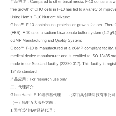
产品描述：
Compared to other basal media, F-10 contains a wi
free growth of CHO cells in F-10 has led to a variety of impro
Using Ham's F-10 Nutrient Mixture:
Gibco™ F-10 contains no proteins or growth factors. There
(FBS). F-10 uses a sodium bicarbonate buffer system (1.2 g/L
cGMP Manufacturing and Quality System:
Gibco™ F-10 is manufactured at a cGMP compliant facility, lo
medical device manufacturer and is certified to ISO 13485 sta
made in our Scotland facility (22390-017). This facility is reg
13485 standard.
产品应用：
For research use only.
二、
代理简介
Gibco Ham's F-10
培养基
代理
——北京百奥创新科技有限公司
（一）辐射五大服务方向：
1.
国内试剂耗材经销代理；