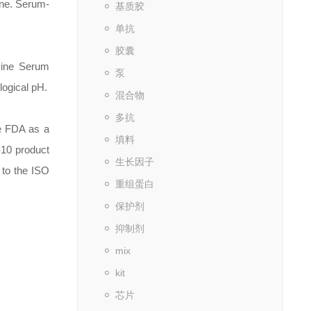
ine. Serum-
基质胶
单抗
胶囊
vine Serum
泵
logical pH.
混合物
多抗
he FDA as a
填料
-10 product
生长因子
d to the ISO
重组蛋白
保护剂
抑制剂
mix
kit
芯片