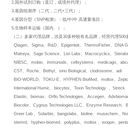
2.
国外试剂订购（直订，或境外代理）；
3.
基因组测序（二代，二代
+
三代）；
4.
基因分型（
SNP
检测）：低
/
中
/
中
高通量项目；
5.
生物样本运输（国内、）；
（二）多家代理品牌，涉及
30
多种较有名品牌，经营代理
500
Qiagen
、
Sigma
、
R&D
、
Epigentek
、
ThermoFisher
、
DNA G
Matreya
、
Sage Science
、
List Labs
、
Macrocyclics
、
Steralo
NIBSC
、
mobio
、
immunodx
、
cellsystems
、
medicago
、
ab
CST
、
Roche
、
Bethyl
、
sino Biological
、
clodrosome
、
adi
BIO-WORLD
、
TOKU-E
、
HYPHEN BioMed
、
moltox
、
Zept
International Humic
、
biocytex
、
Toxin Technology
、
Streck
Elastin
、
biomax
、
Orflo Technologies
、
Accegen
、
Advbiomar
Biocolor
、
Cygnus Technologies LLC
、
Enzyme Research
、
B
Greer Lab
、
Solarbio
、
bangslabs
、
bioline
、
musechem
、
No
stemrd
、
hyphen-biomed
、
polyplus
、
moltox
、
exiqon
、
pent