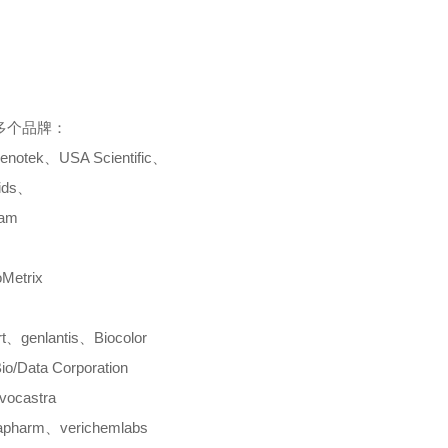
多个品牌：
enotek
、
USA Scientific
、
ids
、
cam
oMetrix
t
、
genlantis
、
Biocolor
io/Data Corporation
vocastra
apharm
、
verichemlabs