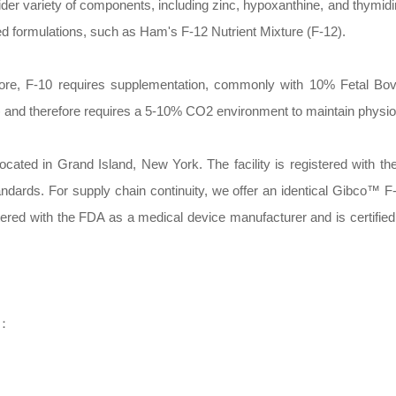
der variety of components, including zinc, hypoxanthine, and thymid
ved formulations, such as Ham's F-12 Nutrient Mixture (F-12).
fore, F-10 requires supplementation, commonly with 10% Fetal Bo
) and therefore requires a 5-10% CO2 environment to maintain physio
cated in Grand Island, New York. The facility is registered with t
ndards. For supply chain continuity, we offer an identical Gibco™ F
istered with the FDA as a medical device manufacturer and is certifie
：