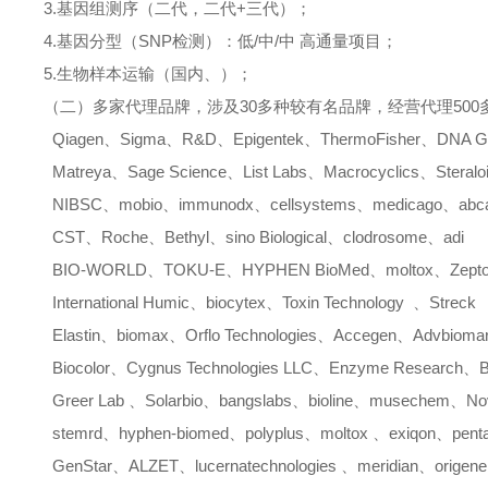
3.
基因组测序（二代，二代
+
三代）；
4.
基因分型（
SNP
检测）：低
/
中
/
中
高通量项目；
5.
生物样本运输（国内、）；
（二）多家代理品牌，涉及
30
多种较有名品牌，经营代理
500
Qiagen
、
Sigma
、
R&D
、
Epigentek
、
ThermoFisher
、
DNA G
Matreya
、
Sage Science
、
List Labs
、
Macrocyclics
、
Steralo
NIBSC
、
mobio
、
immunodx
、
cellsystems
、
medicago
、
ab
CST
、
Roche
、
Bethyl
、
sino Biological
、
clodrosome
、
adi
BIO-WORLD
、
TOKU-E
、
HYPHEN BioMed
、
moltox
、
Zept
International Humic
、
biocytex
、
Toxin Technology
、
Streck
Elastin
、
biomax
、
Orflo Technologies
、
Accegen
、
Advbiomar
Biocolor
、
Cygnus Technologies LLC
、
Enzyme Research
、
B
Greer Lab
、
Solarbio
、
bangslabs
、
bioline
、
musechem
、
No
stemrd
、
hyphen-biomed
、
polyplus
、
moltox
、
exiqon
、
pent
GenStar
、
ALZET
、
lucernatechnologies
、
meridian
、
origene