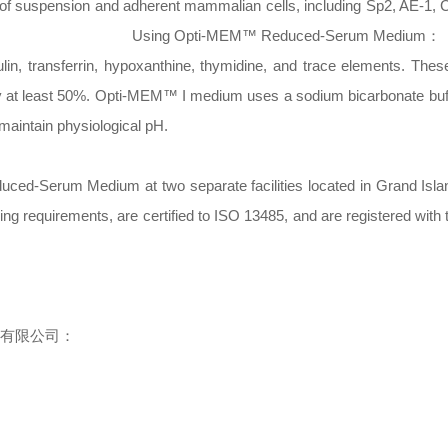
of suspension and adherent mammalian cells, including Sp2, AE-1
Using Opti-MEM™ Reduced-Serum Medium
：
, transferrin, hypoxanthine, thymidine, and trace elements. These
by at least 50%. Opti-MEM™ I medium uses a sodium bicarbonate bu
maintain physiological pH.
ced-Serum Medium at two separate facilities located in Grand Isl
g requirements, are certified to ISO 13485, and are registered with
技有限公司：