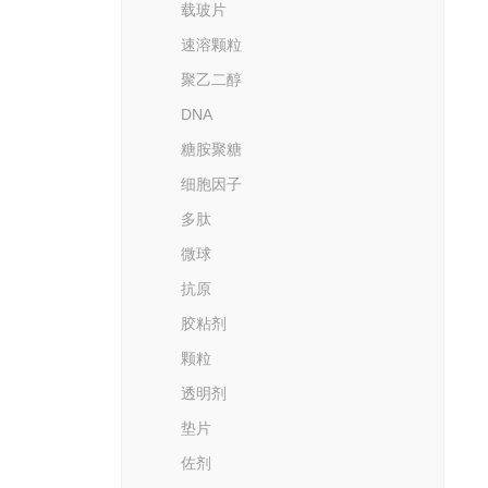
载玻片
速溶颗粒
聚乙二醇
DNA
糖胺聚糖
细胞因子
多肽
微球
抗原
胶粘剂
颗粒
透明剂
垫片
佐剂