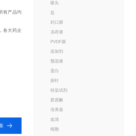
吸头
所有产品均
盐
封口膜
，各大药企
冻存液
PVDF膜
添加剂
预混液
蛋白
探针
转染试剂
胶原酶
培养基
血清
养基
细胞