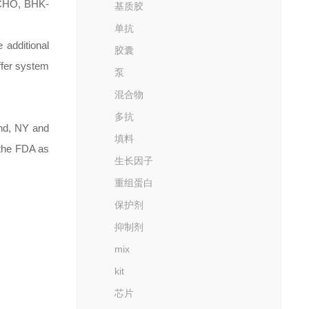
, CHO, BHK-
基质胶
单抗
 additional
胶囊
ffer system
泵
混合物
多抗
and, NY and
填料
 the FDA as
生长因子
重组蛋白
保护剂
抑制剂
mix
kit
芯片