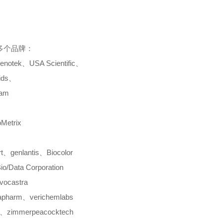
多个品牌：
enotek
、
USA Scientific
、
ids
、
cam
oMetrix
t
、
genlantis
、
Biocolor
io/Data Corporation
vocastra
apharm
、
verichemlabs
、
zimmerpeacocktech