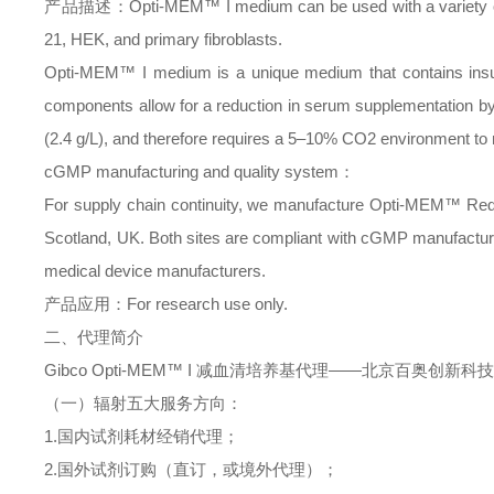
产品描述：
Opti-MEM™ I medium can be used with a variety 
21, HEK, and primary fibroblasts. 
Opti-MEM™ I medium is a unique medium that contains insulin
components allow for a reduction in serum supplementation 
(2.4 g/L), and therefore requires a 5–10% CO2 environment to 
cGMP manufacturing and quality system
：
For supply chain continuity, we manufacture Opti-MEM™ Redu
Scotland, UK. Both sites are compliant with cGMP manufacturin
medical device manufacturers.
产品应用：
For research use only.
二、
代理简介
Gibco Opti-MEM
™
I
减血清培养基
代理
——北京百奥创新科
（一）辐射五大服务方向：
1.
国内试剂耗材经销代理；
2.
国外试剂订购（直订，或境外代理）；