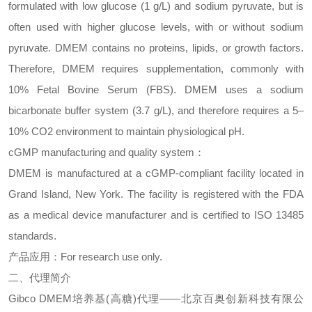
formulated with low glucose (1 g/L) and sodium pyruvate, but is
often used with higher glucose levels, with or without sodium
pyruvate. DMEM contains no proteins, lipids, or growth factors.
Therefore, DMEM requires supplementation, commonly with
10% Fetal Bovine Serum (FBS). DMEM uses a sodium
bicarbonate buffer system (3.7 g/L), and therefore requires a 5–
10% CO2 environment to maintain physiological pH.
cGMP manufacturing and quality system
：
DMEM is manufactured at a cGMP-compliant facility located in
Grand Island, New York. The facility is registered with the FDA
as a medical device manufacturer and is certified to ISO 13485
standards.
产品应用：
For research use only.
二、
代理简介
Gibco DMEM
培养基
(
高糖
)
代理
——北京百奥创新科技有限公