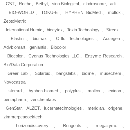
CST
、
Roche
、
Bethyl
、
sino Biological
、
clodrosome
、
adi
BIO-WORLD
、
TOKU-E
、
HYPHEN BioMed
、
moltox
、
ZeptoMetrix
International Humic
、
biocytex
、
Toxin Technology
、
Streck
Elastin
、
biomax
、
Orflo Technologies
、
Accegen
、
Advbiomart
、
genlantis
、
Biocolor
Biocolor
、
Cygnus Technologies LLC
、
Enzyme Research
、
Bio/Data Corporation
Greer Lab
、
Solarbio
、
bangslabs
、
bioline
、
musechem
、
Novocastra
stemrd
、
hyphen-biomed
、
polyplus
、
moltox
、
exiqon
、
pentapharm
、
verichemlabs
GenStar
、
ALZET
、
lucernatechnologies
、
meridian
、
origene
、
zimmerpeacocktech
horizondiscovery
、
Reagents
、
megazyme
、