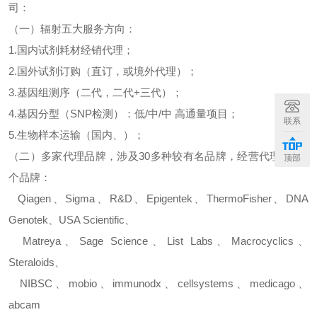
司：
（一）辐射五大服务方向：
1.
国内试剂耗材经销代理；
2.
国外试剂订购（直订，或境外代理）；
3.
基因组测序（二代，二代
+
三代）；
4.
基因分型（
SNP
检测）：低
/
中
/
中
高通量项目；
联系
5.
生物样本运输（国内、）；
（二）多家代理品牌，涉及
30
多种较有名品牌，经营代理
500
多
顶部
个品牌：
Qiagen
、
Sigma
、
R&D
、
Epigentek
、
ThermoFisher
、
DNA
Genotek
、
USA Scientific
、
Matreya
、
Sage Science
、
List Labs
、
Macrocyclics
、
Steraloids
、
NIBSC
、
mobio
、
immunodx
、
cellsystems
、
medicago
、
abcam