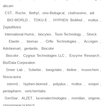
abcam
CST
、
Roche
、
Bethyl
、
sino Biological
、
clodrosome
、
adi
BIO-WORLD
、
TOKU-E
、
HYPHEN BioMed
、
moltox
、
ZeptoMetrix
International Humic
、
biocytex
、
Toxin Technology
、
Streck
Elastin
、
biomax
、
Orflo Technologies
、
Accegen
、
Advbiomart
、
genlantis
、
Biocolor
Biocolor
、
Cygnus Technologies LLC
、
Enzyme Research
、
Bio/Data Corporation
Greer Lab
、
Solarbio
、
bangslabs
、
bioline
、
musechem
、
Novocastra
stemrd
、
hyphen-biomed
、
polyplus
、
moltox
、
exiqon
、
pentapharm
、
verichemlabs
GenStar
、
ALZET
、
lucernatechnologies
、
meridian
、
origene
、
zimmerpeacocktech