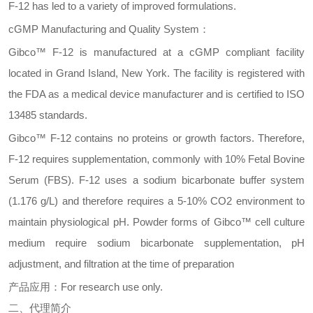
F-12 has led to a variety of improved formulations.
cGMP Manufacturing and Quality System
：
Gibco™ F-12 is manufactured at a cGMP compliant facility
located in Grand Island, New York. The facility is registered with
the FDA as a medical device manufacturer and is certified to ISO
13485 standards.
Gibco™ F-12 contains no proteins or growth factors. Therefore,
F-12 requires supplementation, commonly with 10% Fetal Bovine
Serum (FBS). F-12 uses a sodium bicarbonate buffer system
(1.176 g/L) and therefore requires a 5-10% CO2 environment to
maintain physiological pH. Powder forms of Gibco™ cell culture
medium require sodium bicarbonate supplementation, pH
adjustment, and filtration at the time of preparation
产品应用：
For research use only.
二、
代理简介