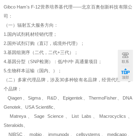
Gibco Ham's F-12
营养培养基
代理
——北京百奥创新科技有限公
司：
（一）辐射五大服务方向：
1.
国内试剂耗材经销代理；
2.
国外试剂订购（直订，或境外代理）；
3.
基因组测序（二代，二代
+
三代）；
4.
基因分型（
SNP
检测）：低
/
中
/
中
高通量项目；
联系
5.
生物样本运输（国内、）；
顶部
（二）多家代理品牌，涉及
30
多种较有名品牌，经营代理
500
多
个品牌：
Qiagen
、
Sigma
、
R&D
、
Epigentek
、
ThermoFisher
、
DNA
Genotek
、
USA Scientific
、
Matreya
、
Sage Science
、
List Labs
、
Macrocyclics
、
Steraloids
、
NIBSC
、
mobio
、
immunodx
、
cellsystems
、
medicago
、