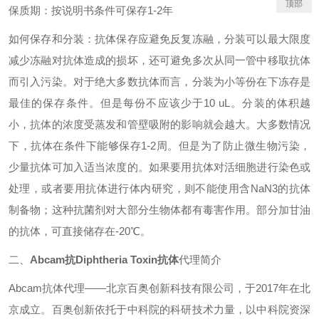
顶部
保质期：按说明书条件可保存1-2年
如何保存和分装：抗体保存应避免反复冻融，分装可以最大限度
减少冻融对抗体造成的损坏，还可避免多次从同一管中移取抗体
而引入污染。对于绝大多数抗体而言，分装为小等份在下冻存是
最佳的保存条件。但是每份不应该少于10 uL。分装的体积越
小，抗体的浓度受蒸发和管壁吸附的影响就会越大。大多数情况
下，抗体在条件下能够保存1-2周。但是为了防止微生物污染，
少量抗体可加入适当浓度的。如果要用抗体对活细胞进行染色或
处理，或者要用抗体进行体内研究，则不能使用含NaN3的抗体
制备物；这种抗菌剂对大部分生物体都有毒害作用。部分加甘油
的抗体，可直接储存在-20℃。
二、
Abcam抗Diphtheria Toxin抗体
代理简介
Abcam抗体代理——北京百奥创新科技有限公司，于2017年在北
京成立。百奥创新依托于中科院的科研技术力量，以中科院资深