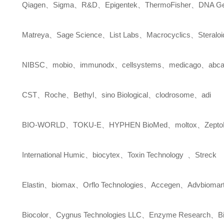
Qiagen
、
Sigma
、
R&D
、
Epigentek
、
ThermoFisher
、
DNA Ge
Matreya
、
Sage Science
、
List Labs
、
Macrocyclics
、
Steralo
NIBSC
、
mobio
、
immunodx
、
cellsystems
、
medicago
、
abc
CST
、
Roche
、
Bethyl
、
sino Biological
、
clodrosome
、
adi
BIO-WORLD
、
TOKU-E
、
HYPHEN BioMed
、
moltox
、
Zepto
International Humic
、
biocytex
、
Toxin Technology
、
Streck
Elastin
、
biomax
、
Orflo Technologies
、
Accegen
、
Advbiomar
Biocolor
、
Cygnus Technologies LLC
、
Enzyme Research
、
B