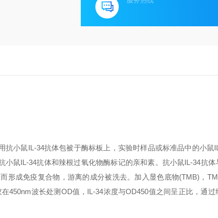
服务热线
用抗小鼠
IL-34
抗体包被于酶标板上，实验时样品或标准品中的小鼠
I
的抗小鼠
IL-34
抗体和辣根过氧化物酶标记的亲和素。抗小鼠
IL-34
抗体
合而形成免疫复合物，游离的成分被洗去。加入显色底物
(TMB)
，
TM
仪在
450nm
波长处测
OD
值，
IL-34
浓度与
OD450
值之间呈正比，通过