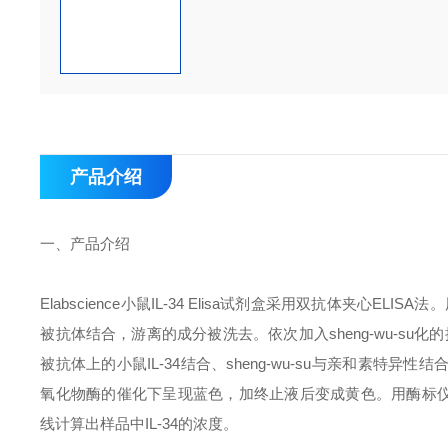
产品介绍
一、
产品介绍
Elabscience
小鼠
IL-34 Elisa
试剂盒采用双抗体夹心
ELISA
法。
被抗体结合，游离的成分被洗去。依次加入sheng-wu-su化
被抗体上的小鼠
IL-34
结合、
sheng-wu-su
与亲和素特异性结
氧化物酶的催化下呈现蓝色，加终止液后变成黄色。用酶标
线计算出样品中
IL-34
的浓度。