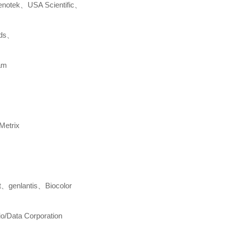
notek
、
USA Scientific
、
ids
、
am
Metrix
t
、
genlantis
、
Biocolor
io/Data Corporation