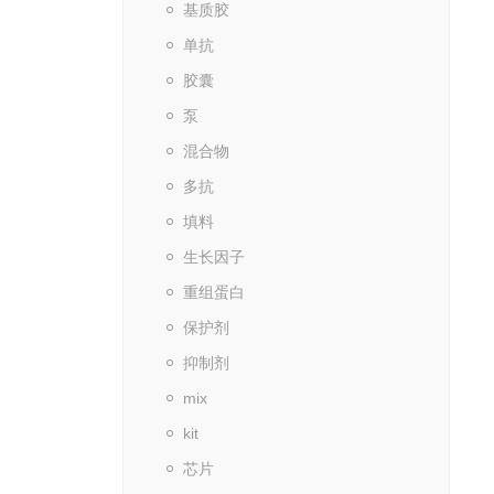
基质胶
单抗
胶囊
泵
混合物
多抗
填料
生长因子
重组蛋白
保护剂
抑制剂
mix
kit
芯片