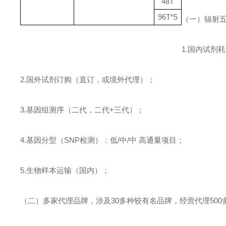
48T
96T*5
（一）辐射
1.
国内试剂耗
2.
国外试剂订购（直订，或境外代理）；
3.
基因组测序（二代，二代
+
三代）；
4.
基因分型（
SNP
检测）：低
/
中
/
中
高通量项目；
5.
生物样本运输（国内）；
（二）多家代理品牌，涉及
30
多种较有名品牌，经营代理
500