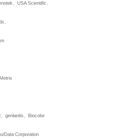
notek
、
USA Scientific
、
ids
、
am
Metrix
t
、
genlantis
、
Biocolor
io/Data Corporation