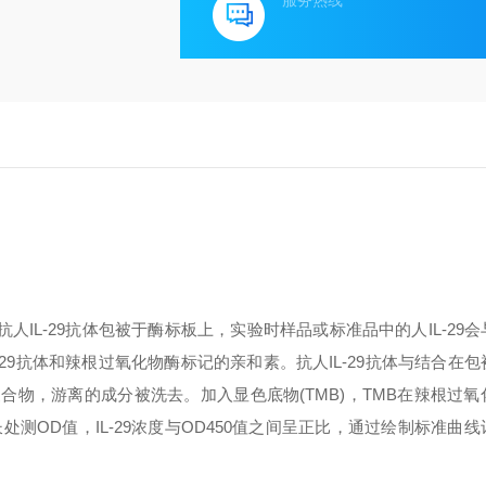
服务热线
抗人
IL-29
抗体包被于酶标板上，实验时样品或标准品中的人
IL-29
会
-29
抗体和辣根过氧化物酶标记的亲和素。抗人
IL-29
抗体与结合在包
复合物，游离的成分被洗去。加入显色底物
(TMB)
，
TMB
在辣根过氧
长处测
OD
值，
IL-29
浓度与
OD450
值之间呈正比，通过绘制标准曲线