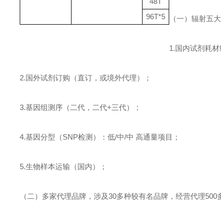
48T
96T*5
（一）辐射五
1.
国内试剂耗材
2.
国外试剂订购（直订，或境外代理）；
3.
基因组测序（二代，二代
+
三代）；
4.
基因分型（
SNP
检测）：低
/
中
/
中
高通量项目；
5.
生物样本运输（国内）；
（二）多家代理品牌，涉及
30
多种较有名品牌，经营代理
500