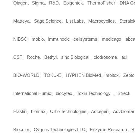
Qiagen
、
Sigma
、
R&D
、
Epigentek
、
ThermoFisher
、
DNA Ge
Matreya
、
Sage Science
、
List Labs
、
Macrocyclics
、
Steralo
NIBSC
、
mobio
、
immunodx
、
cellsystems
、
medicago
、
abc
CST
、
Roche
、
Bethyl
、
sino Biological
、
clodrosome
、
adi
BIO-WORLD
、
TOKU-E
、
HYPHEN BioMed
、
moltox
、
Zepto
International Humic
、
biocytex
、
Toxin Technology
、
Streck
Elastin
、
biomax
、
Orflo Technologies
、
Accegen
、
Advbiomar
Biocolor
、
Cygnus Technologies LLC
、
Enzyme Research
、
B