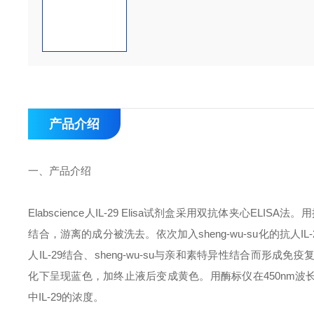
产品介绍
一、
产品介绍
Elabscience
人
IL-29 Elisa
试剂盒采用双抗体夹心
ELISA
法。用
结合，游离的成分被洗去。依次加入sheng-wu-su化的抗人
IL
人
IL-29
结合、
sheng-wu-su
与亲和素特异性结合而形成免疫
化下呈现蓝色，加终止液后变成黄色。用酶标仪在
450nm
波
中
IL-29
的浓度。