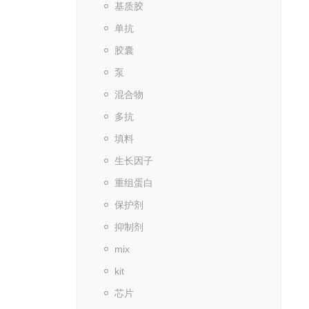
基质胶
单抗
胶囊
泵
混合物
多抗
填料
生长因子
重组蛋白
保护剂
抑制剂
mix
kit
芯片