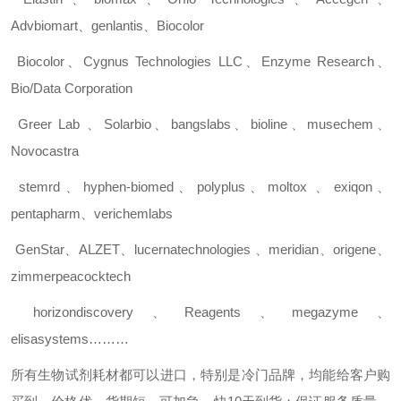
Advbiomart
、
genlantis
、
Biocolor
Biocolor
、
Cygnus Technologies LLC
、
Enzyme Research
、
Bio/Data Corporation
Greer Lab
、
Solarbio
、
bangslabs
、
bioline
、
musechem
、
Novocastra
stemrd
、
hyphen-biomed
、
polyplus
、
moltox
、
exiqon
、
pentapharm
、
verichemlabs
GenStar
、
ALZET
、
lucernatechnologies
、
meridian
、
origene
、
zimmerpeacocktech
horizondiscovery
、
Reagents
、
megazyme
、
elisasystems………
所有生物试剂耗材都可以进口，特别是冷门品牌，均能给客户购