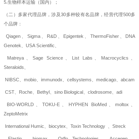
5.
生物样本运输（国内）；
（二）多家代理品牌，涉及
30
多种较有名品牌，经营代理
500
多
个品牌：
Qiagen
、
Sigma
、
R&D
、
Epigentek
、
ThermoFisher
、
DNA
Genotek
、
USA Scientific
、
Matreya
、
Sage Science
、
List Labs
、
Macrocyclics
、
Steraloids
、
NIBSC
、
mobio
、
immunodx
、
cellsystems
、
medicago
、
abcam
CST
、
Roche
、
Bethyl
、
sino Biological
、
clodrosome
、
adi
BIO-WORLD
、
TOKU-E
、
HYPHEN BioMed
、
moltox
、
ZeptoMetrix
International Humic
、
biocytex
、
Toxin Technology
、
Streck
Elastin
、
biomax
、
Orflo Technologies
、
Accegen
、