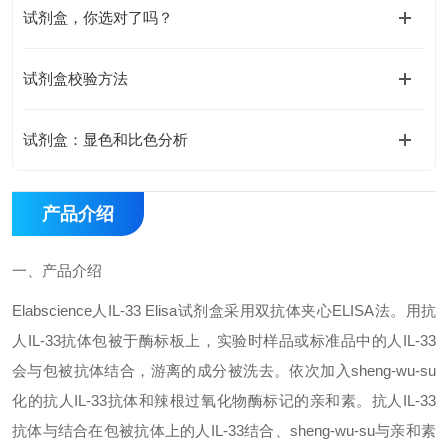
试剂盒，你选对了吗？
试剂盒校验方法
试剂盒：显色和比色分析
产品介绍
一、
产品介绍
Elabscience
人
IL-33 Elisa
试剂盒采用双抗体夹心
ELISA
法。用抗
人
IL-33
抗体包被于酶标板上，实验时样品或标准品中的人
IL-33
会与包被抗体结合，游离的成分被洗去。依次加入sheng-wu-su
化的抗人
IL-33
抗体和辣根过氧化物酶标记的亲和素。抗人
IL-33
抗体与结合在包被抗体上的人
IL-33
结合、
sheng-wu-su
与亲和素