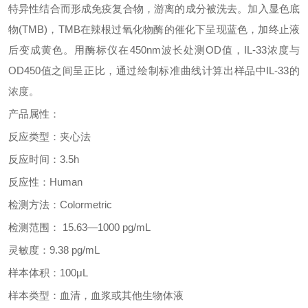
特异性结合而形成免疫复合物，游离的成分被洗去。加入显色底
物
(TMB)
，
TMB
在辣根过氧化物酶的催化下呈现蓝色，加终止液
后变成黄色。用酶标仪在
450nm
波长处测
OD
值，
IL-33
浓度与
OD450
值之间呈正比，通过绘制标准曲线计算出样品中
IL-33
的
浓度。
产品属性：
反应类型：夹心法
反应时间：
3.5h
反应性：
Human
检测方法：
Colormetric
检测范围：
15.63—1000 pg/mL
灵敏度：
9.38 pg/mL
样本体积：
100μL
样本类型：血清，血浆或其他生物体液