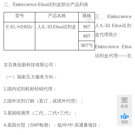
二、
Elabscience Elisa
试剂盒部分产品列表
+
货号
产品名称
规格
三、
Elabscience
人
IL-33 Elisa
试剂
E-EL-H2402c
人
IL-33 Elisa
试剂盒
96T
盒
代理简介
48T
96T*5
Elabscience Elisa
试剂盒代理——北
京百奥创新科技有限公司：
（一）辐射五大服务方向：
1.
国内试剂耗材经销代理；
2.
国外试剂订购（直订，或境外代理）；
联系
3.
基因组测序（二代，二代
+
三代）；
顶部
4.
基因分型（
SNP
检测）：低
/
中
/
中
高通量项目；