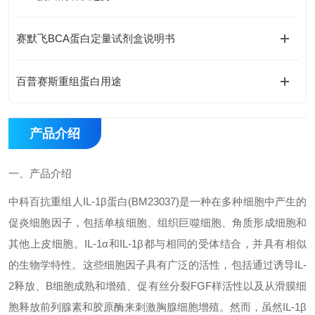
赛默飞BCA蛋白定量试剂盒说明书
百普赛斯重组蛋白用途
产品介绍
一、
产品介绍
中科百抗重组人
IL-1β
蛋白
(BM23037)
是一种在多种细胞中产生的
促炎细胞因子，包括单核细胞、组织巨噬细胞、角质形成细胞和
其他上皮细胞。
IL-1α
和
IL-1β
都与相同的受体结合，并具有相似
的生物学特性。这些细胞因子具有广泛的活性，包括通过诱导
IL-
2
释放、
B
细胞成熟和增殖、促有丝分裂
FGF
样活性以及从滑膜细
胞释放前列腺素和胶原酶来刺激胸腺细胞增殖。然而，虽然
IL-1β