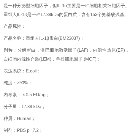
是一种分泌型细胞因子，但
IL-1α
主要是一种细胞相关细胞因子。
重组人
IL-1β
是一种
17.38kDa
的蛋白质，含有
153
个氨基酸残基。
产品属性：
产品名称：重组人
IL-1β
蛋白
(BM23037)
；
别称：分解蛋白，淋巴细胞激活因子
(LAF)
，内源性热原
(EP)
，
白细胞内源性介质
(LEM)
，单核细胞因子
(MCF)
；
表达系统：
E.coil
；
纯度：
≥90%
；
内毒素：＜
0.5 EU/μg
；
分子量：
17.38 kDa
；
种属：
Human
；
制剂：
PBS pH7.2
；