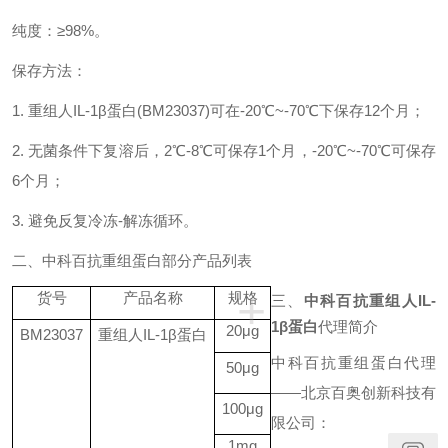
纯度：
≥98%
。
保存方法：
1.
重组人
IL-1β
蛋白
(BM23037)
可在
-20℃~-70℃
下保存
12
个月；
2.
无菌条件下复溶后，
2℃-8℃
可保存
1
个月，
-20℃~-70℃
可保存
6
个月；
3.
避免反复冷冻
-
解冻循环。
二、
中科百抗重组蛋白部分产品列表
+
货号
产品名称
规格
三、
中科百抗重组人IL-
1β蛋白
代理简介
20μg
BM230
37
重组人
IL-1
β蛋白
中科百抗重组蛋白代理
5
0μg
——北京百奥创新科技有
10
0μg
限公司：
1mg