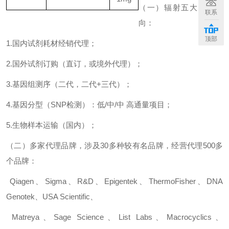
（一）辐射五大服务方
联系
向：
顶部
1.
国内试剂耗材经销代理；
2.
国外试剂订购（直订，或境外代理）；
3.
基因组测序（二代，二代
+
三代）；
4.
基因分型（
SNP
检测）：低
/
中
/
中
高通量项目；
5.
生物样本运输（国内）；
（二）多家代理品牌，涉及
30
多种较有名品牌，经营代理
500
多
个品牌：
Qiagen
、
Sigma
、
R&D
、
Epigentek
、
ThermoFisher
、
DNA
Genotek
、
USA Scientific
、
Matreya
、
Sage Science
、
List Labs
、
Macrocyclics
、