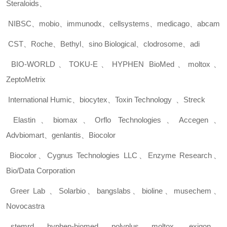
Steraloids
、
NIBSC
、
mobio
、
immunodx
、
cellsystems
、
medicago
、
abcam
CST
、
Roche
、
Bethyl
、
sino Biological
、
clodrosome
、
adi
BIO-WORLD
、
TOKU-E
、
HYPHEN BioMed
、
moltox
、
ZeptoMetrix
International Humic
、
biocytex
、
Toxin Technology
、
Streck
Elastin
、
biomax
、
Orflo Technologies
、
Accegen
、
Advbiomart
、
genlantis
、
Biocolor
Biocolor
、
Cygnus Technologies LLC
、
Enzyme Research
、
Bio/Data Corporation
Greer Lab
、
Solarbio
、
bangslabs
、
bioline
、
musechem
、
Novocastra
stemrd
、
hyphen-biomed
、
polyplus
、
moltox
、
exiqon
、