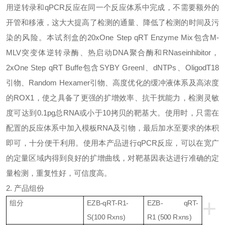
用逆转录和
qPCR
反应在同一个反应体系中完成，不需要额外的
开管和移液，这大大提高了检测的通量、降低了检测的时间及污
染的风险。本试剂盒的
20xOne Step qRT Enzyme Mix
包含
M-
MLV
突变体逆转录酶、热启动
DNA
聚合酶和
RNaseinhibitor
，
2xOne Step qRT Buffe
包含
SYBY GreenI
、
dNTPs
、
OligodT18
引物、
Random Hexamer
引物、高度优化的缓冲液体系及高浓度
的
ROX1
，使之具备了更强的扩增效率、抗干扰能力，检测灵敏
度可达到
0.1pg
总
RNA
或小于
10
拷贝的靶基大。使用时，只需在
配置的反应体系中加入模板
RNA
及引物，最后加水至要求的体积
即可，十分便干利用。使用本产品进行
qPCR
反应，可以在宽广
的定量区域内得到良好的扩增曲线，对靶基因表达进行准确的定
量检测，重复性好，可信度高。
2.
产品组份
+
组分
EZB-qRT-R1-
EZB- qRT-
S(100 Rxns)
R1 (500 Rxns)