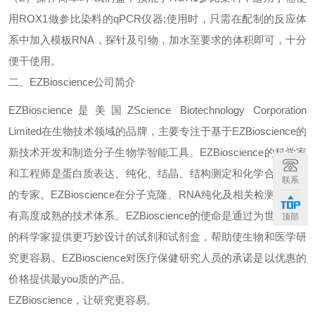
用
ROX1
做参比染料的
qPCR
仪器
;
使用时，只需在配制的反应体
系中加入模板
RNA
，探针及引物，加水至要求的体积即可，十分
便干使用。
二、
EZBioscience
公司简介
EZBioscience
是美国
ZScience Biotechnology Corporation
Limited
在生物技术领域的品牌，主要专注于基于
EZBioscience
的
新技术开发和制造分子生物学智能工具。
EZBioscience
的科学家
和工程师是蛋白质表达、纯化、结晶、结构测定和化学合成方面
联系
的专家。
EZBioscience
在分子克隆、
RNA
纯化及相关检测领域也
有高度成熟的技术体系。
EZBioscience
的使命是通过为世界各地
顶部
的科学家提供更巧妙设计的试剂和试剂盒，帮助使生物和医学研
究更容易。
EZBioscience
对医疗保健研究人员的承诺是以优惠的
价格提供最
you
质的产品。
EZBioscience
，让研究更容易。