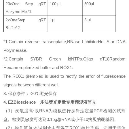
20xOne Step qRT
100 μl
500μl
Enzyme Mix*1
2xOneStep qRT
1μl
5 μl
Buffer*2
*1:Contain reverse transcriptase,RNase LnhibitorHot Star DNA
Polymerase.
*2:Contain SYBR Green ldNTPs,Oligo dT18Random
Hexameroptimized buffer and ROX1.
The ROX1 premixed is used to rectify the error of fluorescence
signals between different well.
3.
保存条件
：
-20℃
避光保存
4.
EZBioscience
一步法荧光定量专用预混液
简介
（
1
）
灵敏度高
:
以
RNA
为模板进行探针法定量
PCR
检测的试剂
盒。检测灵敏度可达到
0.1pg
总
RNA
或小干
10
拷贝的靶基因。
（
2
）
操作简单
:
本试剂盒中预混了
ROX1
参比染料，适用于需使