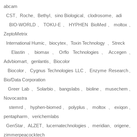
abcam
CST
、
Roche
、
Bethyl
、
sino Biological
、
clodrosome
、
adi
BIO-WORLD
、
TOKU-E
、
HYPHEN BioMed
、
moltox
、
ZeptoMetrix
International Humic
、
biocytex
、
Toxin Technology
、
Streck
Elastin
、
biomax
、
Orflo Technologies
、
Accegen
、
Advbiomart
、
genlantis
、
Biocolor
Biocolor
、
Cygnus Technologies LLC
、
Enzyme Research
、
Bio/Data Corporation
Greer Lab
、
Solarbio
、
bangslabs
、
bioline
、
musechem
、
Novocastra
stemrd
、
hyphen-biomed
、
polyplus
、
moltox
、
exiqon
、
pentapharm
、
verichemlabs
GenStar
、
ALZET
、
lucernatechnologies
、
meridian
、
origene
、
zimmerpeacocktech