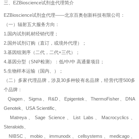
三、
EZBioscience
试剂盒代理简介
EZBioscience
试剂盒代理——北京百奥创新科技有限公司：
（一）辐射五大服务方向：
1.
国内试剂耗材经销代理；
2.
国外试剂订购（直订，或境外代理）；
3.
基因组测序（二代，二代
+
三代）；
4.
基因分型（
SNP
检测）：低
/
中
/
中
高通量项目；
5.
生物样本运输（国内、）；
（二）多家代理品牌，涉及
30
多种较有名品牌，经营代理
500
多
个品牌：
Qiagen
、
Sigma
、
R&D
、
Epigentek
、
ThermoFisher
、
DNA
Genotek
、
USA Scientific
、
Matreya
、
Sage Science
、
List Labs
、
Macrocyclics
、
Steraloids
、
NIBSC
、
mobio
、
immunodx
、
cellsystems
、
medicago
、