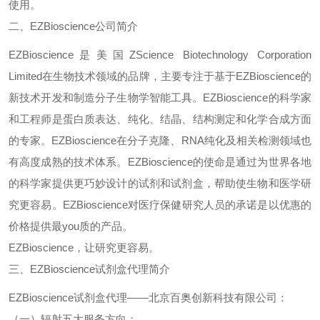
使用。
二、
EZBioscience
公司简介
EZBioscience
是美国
ZScience Biotechnology Corporation
Limited
在生物技术领域的品牌，主要专注于基于
EZBioscience
的
新技术开发和制造分子生物学智能工具。
EZBioscience
的科学家
和工程师是蛋白质表达、纯化、结晶、结构测定和化学合成方面
的专家。
EZBioscience
在分子克隆、
RNA
纯化及相关检测领域也
有高度成熟的技术体系。
EZBioscience
的使命是通过为世界各地
的科学家提供更巧妙设计的试剂和试剂盒，帮助使生物和医学研
究更容易。
EZBioscience
对医疗保健研究人员的承诺是以优惠的
价格提供最
you
质的产品。
EZBioscience
，让研究更容易。
三、
EZBioscience
试剂盒代理简介
EZBioscience
试剂盒代理——北京百奥创新科技有限公司：
（一）辐射五大服务方向：