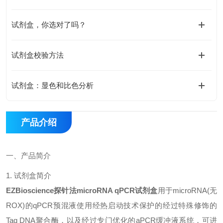
试剂盒，你选对了吗？
试剂盒校验方法
试剂盒：显色和比色分析
产品介绍
一、
产品简介
1.
试剂盒简介
EZBioscience探针法microRNA qPCR试剂盒
用于
microRNA(
无
ROX)
的
qPCR
预混液使用经热启动技术保护的经过特殊修饰的
Taq DNA
聚合酶，以及经过专门优化的
aPCR
缓冲液系统，可进