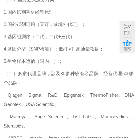
1.
国内试剂耗材经销代理；
2.
国外试剂订购（直订，或境外代理）；
联系
3.
基因组测序（二代，二代
+
三代）；
4.
基因分型（
SNP
检测）：低
/
中
/
中
高通量项目；
顶部
5.
生物样本运输（国内、）；
（二）多家代理品牌，涉及
30
多种较有名品牌，经营代理
500
多
个品牌：
Qiagen
、
Sigma
、
R&D
、
Epigentek
、
ThermoFisher
、
DNA
Genotek
、
USA Scientific
、
Matreya
、
Sage Science
、
List Labs
、
Macrocyclics
、
Steraloids
、