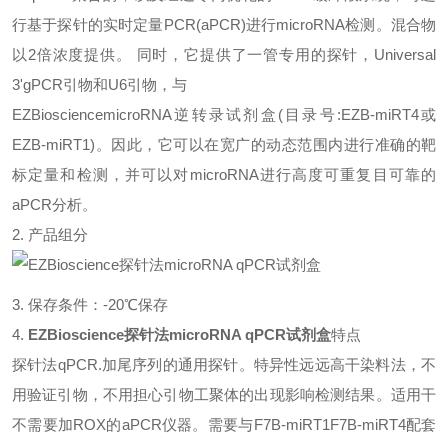
行基于探针的实时定量
PCR(aPCR)
进行
microRNA
检测。混合物
以
2
倍浓度提供。 同时，它提供了一管专用的探针，
Universal
3'gPCR
引物和
U6
引物，与
EZBiosciencemicroRNA
逆转录试剂盒
(
目录号
:EZB-miRT4
或
EZB-miRT1)
。因此，它可以在宽广的动态范围内进行准确的靶
标定量和检测，并可以对
microRNA
进行高度可重复目可靠的
aPCR
分析。
2.
产品组分
3.
保存条件
：
-20℃
保存
4.
EZBioscience探针法microRNA qPCR试剂盒
特点
探针法
qPCR.
加尾序列的通用探针。特异性远远高干染料法，不
用验证引物，不用担心引物工聚体的出现影响检测结果。适用干
不需要加
ROX
的
aPCR
仪器。需要与
F7B-miRT1F7B-miRT4
配套