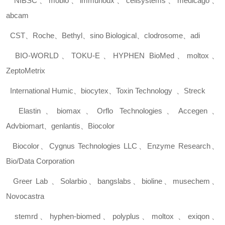
NIBSC
、
mobio
、
immunodx
、
cellsystems
、
medicago
、
abcam
CST
、
Roche
、
Bethyl
、
sino Biological
、
clodrosome
、
adi
BIO-WORLD
、
TOKU-E
、
HYPHEN BioMed
、
moltox
、
ZeptoMetrix
International Humic
、
biocytex
、
Toxin Technology
、
Streck
Elastin
、
biomax
、
Orflo Technologies
、
Accegen
、
Advbiomart
、
genlantis
、
Biocolor
Biocolor
、
Cygnus Technologies LLC
、
Enzyme Research
、
Bio/Data Corporation
Greer Lab
、
Solarbio
、
bangslabs
、
bioline
、
musechem
、
Novocastra
stemrd
、
hyphen-biomed
、
polyplus
、
moltox
、
exiqon
、