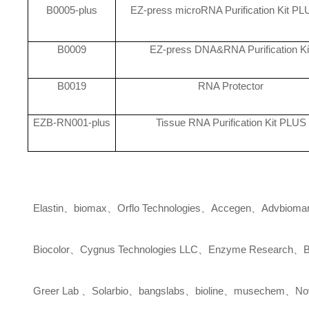
B0005-plus
EZ-press microRNA Purification Kit PL
B0009
EZ-press DNA&RNA Purification Ki
B0019
RNA Protector
EZB-RN001-plus
Tissue RNA Purification Kit PLUS
Elastin
、
biomax
、
Orflo Technologies
、
Accegen
、
Advbiomar
Biocolor
、
Cygnus Technologies LLC
、
Enzyme Research
、
B
Greer Lab
、
Solarbio
、
bangslabs
、
bioline
、
musechem
、
No