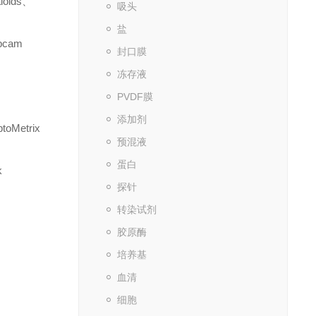
loids
、
吸头
盐
bcam
封口膜
冻存液
PVDF膜
添加剂
ptoMetrix
预混液
蛋白
k
探针
转染试剂
胶原酶
培养基
血清
细胞