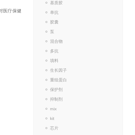
基质胶
对医疗保健
单抗
胶囊
泵
混合物
多抗
填料
生长因子
重组蛋白
保护剂
抑制剂
mix
kit
芯片