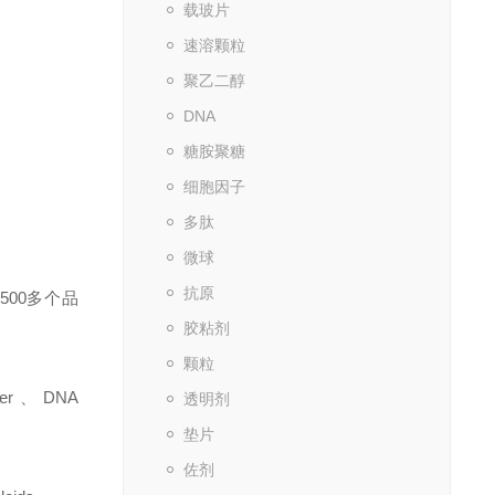
载玻片
速溶颗粒
聚乙二醇
DNA
糖胺聚糖
细胞因子
多肽
微球
抗原
500
多个品
胶粘剂
颗粒
er
、
DNA
透明剂
垫片
佐剂