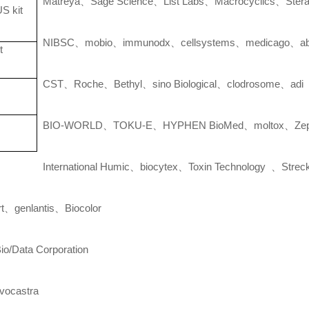
Matreya
、
Sage Science
、
List Labs
、
Macrocyclics
、
Stera
US
kit
NIBSC
、
mobio
、
immunodx
、
cellsystems
、
medicago
、
a
t
CST
、
Roche
、
Bethyl
、
sino Biological
、
clodrosome
、
adi
BIO-WORLD
、
TOKU-E
、
HYPHEN BioMed
、
moltox
、
Ze
International Humic
、
biocytex
、
Toxin Technology
、
Strec
t
、
genlantis
、
Biocolor
io/Data Corporation
vocastra