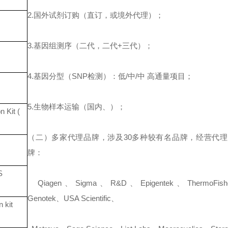
2.
国外试剂订购（直订，或境外代理）；
3.
基因组测序（二代，二代
+
三代）；
4.
基因分型（
SNP
检测）：低
/
中
/
中
高通量项目；
5.
生物样本运输（国内、）；
 Kit (
（二）多家代理品牌，涉及
30
多种较有名品牌，经营代理
牌：
S
Qiagen
、
Sigma
、
R&D
、
Epigentek
、
ThermoFish
Genotek
、
USA Scientific
、
n
kit