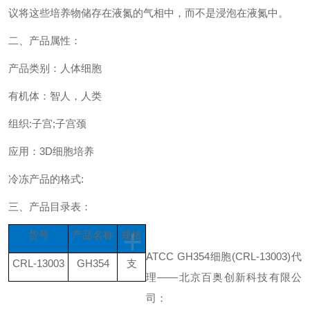
议将这些培养物储存在液氮的气相中，而不是浸泡在液氮中。
二、
产品属性：
产品类别：人体细胞
有机体：智人，人类
组织
:
子宫
;
子宫颈
应用：
3D
细胞培养
冷冻产品的格式
:
三、
产品
目录表
：
+
货号
产品名称
规格
ATCC GH354
细胞
(CRL-13003)
代
CRL-
13003
GH354
支
理
——
北京百奥创新科技有限公
司：