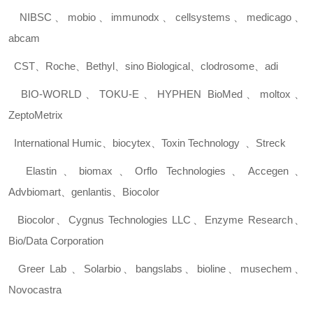
NIBSC
、
mobio
、
immunodx
、
cellsystems
、
medicago
、
abcam
CST
、
Roche
、
Bethyl
、
sino Biological
、
clodrosome
、
adi
BIO-WORLD
、
TOKU-E
、
HYPHEN BioMed
、
moltox
、
ZeptoMetrix
International Humic
、
biocytex
、
Toxin Technology
、
Streck
Elastin
、
biomax
、
Orflo Technologies
、
Accegen
、
Advbiomart
、
genlantis
、
Biocolor
Biocolor
、
Cygnus Technologies LLC
、
Enzyme Research
、
Bio/Data Corporation
Greer Lab
、
Solarbio
、
bangslabs
、
bioline
、
musechem
、
Novocastra