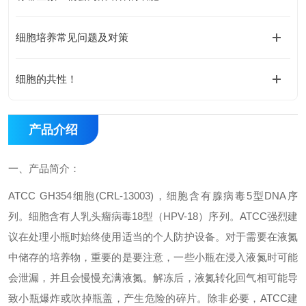
细胞培养常见问题及对策
细胞的共性！
产品介绍
一、
产品简介：
ATCC GH354
细胞
(CRL-13003)
，细胞含有腺病毒
5
型
DNA
序
列。细胞含有人乳头瘤病毒
18
型（
HPV-18
）序列。
ATCC
强烈建
议在处理小瓶时始终使用适当的个人防护设备。对于需要在液氮
中储存的培养物，重要的是要注意，一些小瓶在浸入液氮时可能
会泄漏，并且会慢慢充满液氮。解冻后，液氮转化回气相可能导
致小瓶爆炸或吹掉瓶盖，产生危险的碎片。除非必要，
ATCC
建