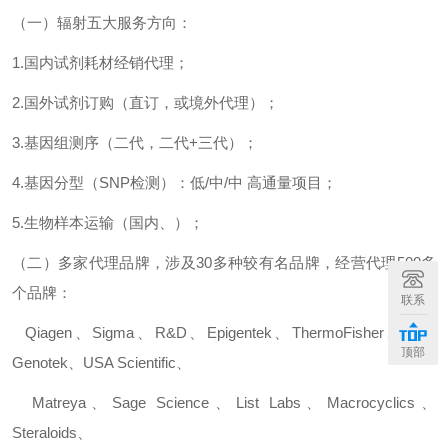
（一）辐射五大服务方向：
1.
国内试剂耗材经销代理；
2.
国外试剂订购（直订，或境外代理）；
3.
基因组测序（二代，二代
+
三代）；
4.
基因分型（
SNP
检测）：低
/
中
/
中
高通量项目；
5.
生物样本运输（国内、）；
（二）多家代理品牌，涉及
30
多种较有名品牌，经营代理
500
多
个品牌：
联系
Qiagen
、
Sigma
、
R&D
、
Epigentek
、
ThermoFisher
、
DNA
顶部
Genotek
、
USA Scientific
、
Matreya
、
Sage Science
、
List Labs
、
Macrocyclics
、
Steraloids
、